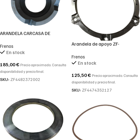
ARANDELA CARCASA DE
PRESIÓN REF. ZF 4482372002-
Arandela de apoyo ZF-
Frenos
4482 372 002-4482.372.002
4474352127-4474.352.127-
En stock
Frenos
4474 352 121
En stock
185,00
€
Precio aproximado. Consulta
disponibilidad y precio final.
125,50
€
Precio aproximado. Consulta
SKU:
ZF4482372002
disponibilidad y precio final.
SKU:
ZF4474352127