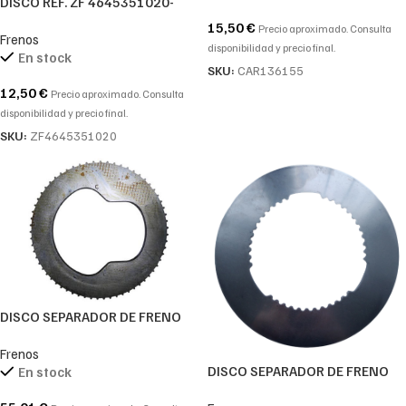
DISCO REF. ZF 4645351020-
4645.351.020-4645 351 020
15,50
€
Precio aproximado. Consulta
Frenos
disponibilidad y precio final.
En stock
SKU:
CAR136155
12,50
€
Precio aproximado. Consulta
disponibilidad y precio final.
SKU:
ZF4645351020
DISCO SEPARADOR DE FRENO
CARRARO REF. 134740
Frenos
DISCO SEPARADOR DE FRENO
En stock
ZF 4472348023-4472 348 023-