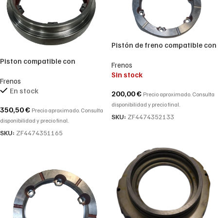
Pistón de freno compatible con
pistón ZF-4474352133-
Piston compatible con
Frenos
4474.352.133-4474 352 133
referencia ZF 4474351165-
Sin stock
Frenos
4474 351 165-4474.351.165
En stock
200,00
€
Precio aproximado. Consulta
disponibilidad y precio final.
350,50
€
Precio aproximado. Consulta
SKU:
ZF4474352133
disponibilidad y precio final.
SKU:
ZF4474351165