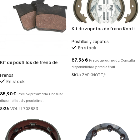
Kit de zapatas de freno Knott
160x35mm. juego de zapatas
Pastillas y zapatas
de freno para tambor de
En stock
160mm.
87,56
€
Precio aproximado. Consulta
Kit de pastillas de freno de
disponibilidad y precio final.
mano VOLVO 11708883
SKU:
ZAPKNOTT/1
Frenos
En stock
85,90
€
Precio aproximado. Consulta
disponibilidad y precio final.
SKU:
VOL11708883