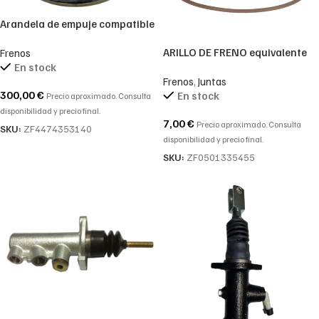
Arandela de empuje compatible
con ZF- 4474 353 140-
ARILLO DE FRENO equivalente
Frenos
4474353140-4474.353.140
REF. ZF -0501.335.455-0501
En stock
Frenos
,
Juntas
335 455-0501335455
300,00
€
En stock
Precio aproximado. Consulta
disponibilidad y precio final.
7,00
€
Precio aproximado. Consulta
SKU:
ZF4474353140
disponibilidad y precio final.
SKU:
ZF0501335455