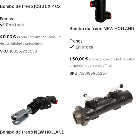
Bomba de freno JCB 3CX, 4CX
15/920158-15/905504-
Frenos
15/920158-15/920389
En stock
Bomba de freno NEW HOLLAND
85805852, 91896671,
40,00
€
Precio aproximado. Consulta
Frenos
48151473, 87398198,
disponibilidad y precio final.
En stock
85805257, 87748269,
SKU:
JCB15/920158
47125744 ORIGINAL CNH
150,00
€
Precio aproximado. Consulta
disponibilidad y precio final.
SKU:
NEW85805257
Bomba de freno NEW HOLLAND