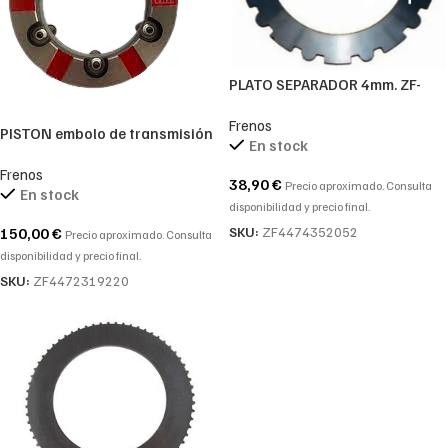
PLATO SEPARADOR 4mm. ZF-
4474352052-4474.352.052-
Frenos
4474 352 052
PISTON embolo de transmisión
En stock
automatica ZF 4472319220 –
Frenos
4472 319 220 – 4472.319.220
38,90
€
Precio aproximado. Consulta
En stock
disponibilidad y precio final.
SKU:
ZF4474352052
150,00
€
Precio aproximado. Consulta
disponibilidad y precio final.
SKU:
ZF4472319220