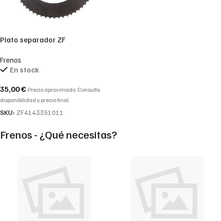
Plato separador ZF
4143351011 – 4143 351 011 –
Frenos
4143.351.011
En stock
35,00
€
Precio aproximado. Consulta
disponibilidad y precio final.
SKU:
ZF4143351011
Frenos - ¿Qué necesitas?