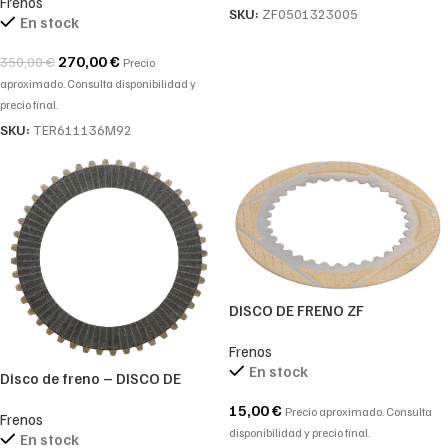
Frenos
SKU:
ZF0501323005
En stock
270,00
€
350,00
€
Precio
aproximado. Consulta disponibilidad y
precio final.
SKU:
TER611136M92
DISCO DE FRENO ZF
0501213016-0501.213.016-
Frenos
0501 213 016
En stock
Disco de freno – DISCO DE
FRICCION ZF-0501210139-
15,00
€
Precio aproximado. Consulta
Frenos
0501.210.139-0501 210 139
disponibilidad y precio final.
En stock