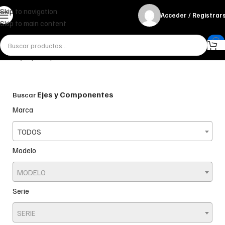
Skip to navigation
Acceder / Registrar
Skip to main content
Inicio
Ejes y Componentes
Frenos
Ejes y Componentes
Buscar
Marca
TODOS
Modelo
MODELO
Serie
SERIE