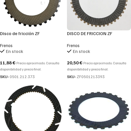
Disco de fricción ZF
DISCO DE FRICCION ZF
0501212373-0501.212.373
0501213393-0501.213.393-
Frenos
Frenos
0501 213 393
En stock
En stock
11,88
€
20,50
€
Precio aproximado. Consulta
Precio aproximado. Consulta
disponibilidad y precio final.
disponibilidad y precio final.
SKU:
0501.212.373
SKU:
ZF0501213393