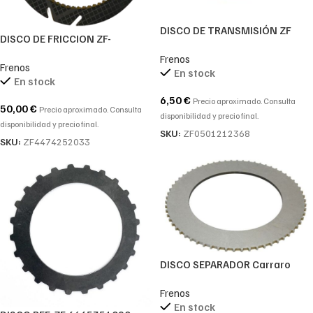
DISCO DE TRANSMISIÓN ZF
DISCO DE FRICCION ZF-
0501 212 368-0501.212.368-
4474.252.033-4474252033-
Frenos
0501212368
Frenos
4474 252 033
En stock
En stock
6,50
€
Precio aproximado. Consulta
50,00
€
Precio aproximado. Consulta
disponibilidad y precio final.
disponibilidad y precio final.
SKU:
ZF0501212368
SKU:
ZF4474252033
DISCO SEPARADOR Carraro
136155
Frenos
En stock