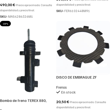
490,00
€
disponibilidad y precio final.
Precio aproximado. Consulta
disponibilidad y precio final.
SKU:
FER6102448M91
SKU:
MAS4286326M1
-23%
DISCO DE EMBRAGUE ZF
0501323005-0501.323.005-
Frenos
0501 323 005
En stock
Bomba de freno TEREX 880,
20,50
€
Precio aproximado. Consulta
TEREX 860
disponibilidad y precio final.