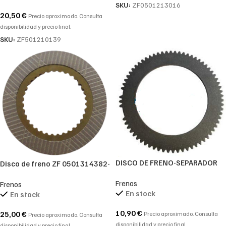
SKU:
ZF0501213016
20,50
€
Precio aproximado. Consulta
disponibilidad y precio final.
SKU:
ZF501210139
DISCO DE FRENO-SEPARADOR
Disco de freno ZF 0501314382-
DE 2.5mm.-4462305080-4462
0501.314.382-0501 314 382
Frenos
305 080-4462.305.080
Frenos
En stock
En stock
10,90
€
25,00
€
Precio aproximado. Consulta
Precio aproximado. Consulta
disponibilidad y precio final.
disponibilidad y precio final.