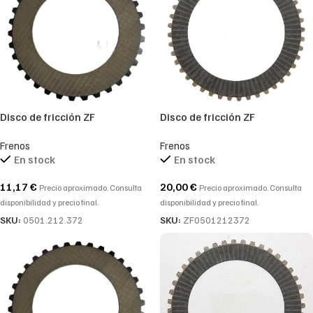
Disco de fricción ZF
Disco de fricción ZF
0501212372-0501.212.372
0501212372-0501.212.372-
Frenos
Frenos
0501 212 372
En stock
En stock
11,17
€
20,00
€
Precio aproximado. Consulta
Precio aproximado. Consulta
disponibilidad y precio final.
disponibilidad y precio final.
SKU:
0501.212.372
SKU:
ZF0501212372