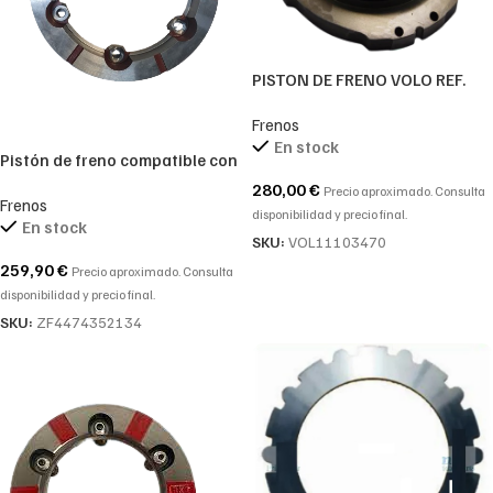
PISTON DE FRENO VOLO REF.
11103470
Frenos
En stock
Pistón de freno compatible con
ZF 4474352134 – 4474 352
280,00
€
Precio aproximado. Consulta
Frenos
134 – 4474.352.134
disponibilidad y precio final.
En stock
SKU:
VOL11103470
259,90
€
Precio aproximado. Consulta
disponibilidad y precio final.
SKU:
ZF4474352134