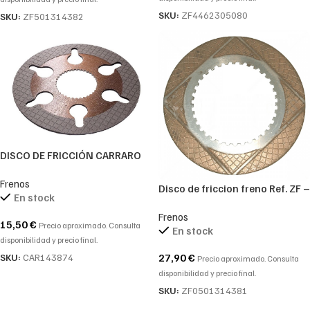
SKU:
ZF4462305080
SKU:
ZF501314382
DISCO DE FRICCIÓN CARRARO
REF 143874
Frenos
Disco de friccion freno Ref. ZF –
En stock
0501314381-0501.314.381-
Frenos
0501 314 381
15,50
€
Precio aproximado. Consulta
En stock
disponibilidad y precio final.
27,90
€
SKU:
CAR143874
Precio aproximado. Consulta
disponibilidad y precio final.
SKU:
ZF0501314381