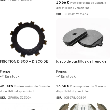
10,66
€
Precio aproximado. Consulta
disponibilidad y precio final.
SKU:
ZF0501212373
FRICTION DISCO – DISCO DE
Juego de pastillas de freno de
FRENO FRICCIÓN REF. ZF
mano JCB 3CX, 4CX 478/00849,
Frenos
Frenos
0501323004-0501.323.004-
15/920103, 15-920103, 478-
En stock
En stock
0501 323 004
00849, 15/920087
35,00
€
15,50
€
Precio aproximado. Consulta
Precio aproximado. Consulta
disponibilidad y precio final.
disponibilidad y precio final.
SKU:
ZF0501323004
SKU:
JCB478/00849