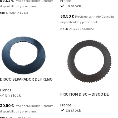
55,01
€
Frenos
4472.384.023
Precio aproximado. Consulta
En stock
disponibilidad y precio final.
SKU:
CAR134740
30,50
€
Precio aproximado. Consulta
disponibilidad y precio final.
SKU:
ZF4472348023
DISCO SEPARADOR DE FRENO
ZF-4472348024-4472 348 024-
Frenos
4472.348.024
FRICTION DISC – DISCO DE
En stock
FRICCION ZF – 0501212373-
Frenos
0501.212.373-0501 212 373
30,50
€
Precio aproximado. Consulta
En stock
disponibilidad y precio final.
SKU:
ZF4472348024