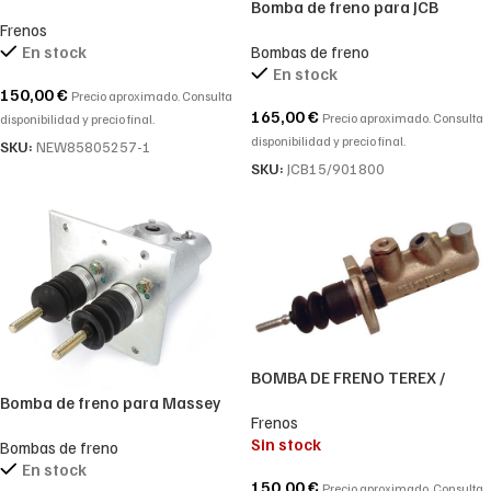
Bomba de freno para JCB
TL80A TL90A TD5010 T5050
15/901800, 15-901800 para
Frenos
TD80D bomba de freno para
Bombas de freno
En stock
JCB 412, JCB 415, JCB 410
tractor New Holland original
En stock
150,00
€
Precio aproximado. Consulta
165,00
€
Precio aproximado. Consulta
disponibilidad y precio final.
disponibilidad y precio final.
SKU:
NEW85805257-1
SKU:
JCB15/901800
BOMBA DE FRENO TEREX /
FERMEC / MASSEY FERGUSON
Bomba de freno para Massey
Frenos
6102448M91
Ferguson, compatible con
Sin stock
Bombas de freno
AGCO 4286326M1
En stock
150,00
€
Precio aproximado. Consulta