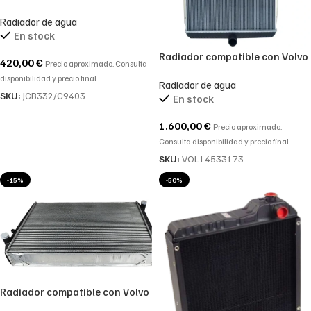
332/C9403
Radiador de agua
En stock
Radiador compatible con Volvo
420,00
€
Precio aproximado. Consulta
VOE14533173, 14533173
disponibilidad y precio final.
Radiador de agua
montado sobre excavadoras
SKU:
JCB332/C9403
En stock
1.600,00
€
Precio aproximado.
Consulta disponibilidad y precio final.
SKU:
VOL14533173
-15%
-50%
Radiador compatible con Volvo
VOE15147619, 15147619,