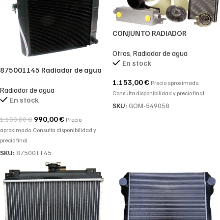
CONJUNTO RADIADOR
KOMATSU
Otros
,
Radiador de agua
En stock
875001145 Radiador de agua
para Komatsu WB91-R2
1.153,00
€
Precio aproximado.
Radiador de agua
WB93R-2 WB97R-2
Consulta disponibilidad y precio final.
En stock
SKU:
GOM-549058
990,00
€
1.100,00
€
Precio
aproximado. Consulta disponibilidad y
precio final.
SKU:
875001145