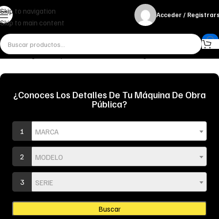
Skip to navigation
Acceder / Registrar
Skip to main content
Inicio
Refrigeración y Radiadores
Radiador de agua
¿Conoces Los Detalles De Tu Máquina De Obra
Pública?
1
MARCA
2
MODELO
3
SERIE