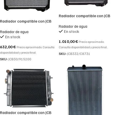
Radiador compatible con JCB
332/C8731 radiador de agua
Radiador compatible con JCB
Radiador de agua
para 3CX 4CX
30/915200, 30/915300,
En stock
Radiador de agua
30/926286, 30/926671
En stock
1.010,00
€
Precio aproximado.
632,00
€
Consulta disponibilidad y precio final.
Precio aproximado. Consulta
disponibilidad y precio final.
SKU:
JCB332/C8731
SKU:
JCB30/915200
Radiador compatible con JCB