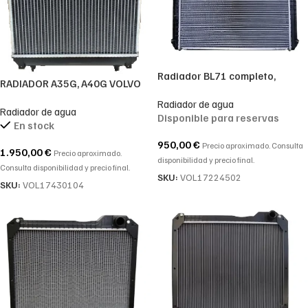
Radiador BL71 completo,
RADIADOR A35G, A40G VOLVO
compatible con Volvo
REF. 17430104
Radiador de agua
17224502
Radiador de agua
Disponible para reservas
En stock
950,00
€
Precio aproximado. Consulta
1.950,00
€
Precio aproximado.
disponibilidad y precio final.
Consulta disponibilidad y precio final.
SKU:
VOL17224502
SKU:
VOL17430104