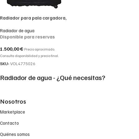
Radiador para pala cargadora,
compatible con refenecia Volvo
Radiador de agua
4771321, 4775026
Disponible para reservas
1.500,00
€
Precio aproximado.
Consulta disponibilidad y precio final.
SKU:
VOL4775026
Radiador de agua - ¿Qué necesitas?
Nosotros
Marketplace
Contacto
Quiénes somos