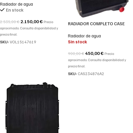
Radiador de agua
VOE15096620, VOE15067029,
En stock
VOE11191914
2.150,00
€
2.535,00
€
Precio
RADIADOR COMPLETO CASE
aproximado. Consulta disponibilidad y
580SM-SLE-SK RADIADOR
precio final.
Radiador de agua
-234876A1
Sin stock
SKU:
VOL15147619
450,00
€
900,00
€
Precio
aproximado. Consulta disponibilidad y
precio final.
SKU:
CAS234876A2