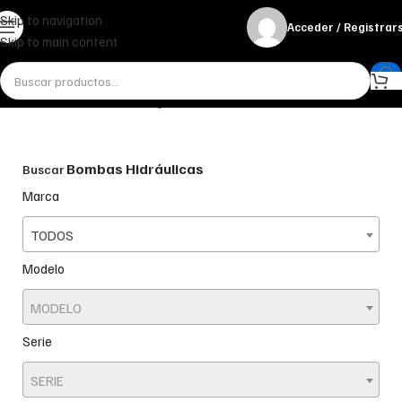
Skip to navigation
Acceder / Registrar
Skip to main content
Inicio
Bombas Hidráulicas
Reguladores
Bombas Hidráulicas
Buscar
Marca
TODOS
Modelo
MODELO
Serie
SERIE