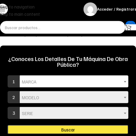
Skip to navigation
Acceder / Registrar
Skip to main content
Inicio
Cabina y Componentes
Interruptores y botones
¿Conoces Los Detalles De Tu Máquina De Obra
Pública?
1
MARCA
2
MODELO
3
SERIE