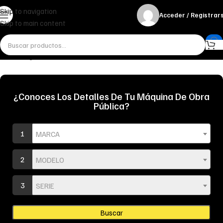
Skip to navigation
Acceder / Registrar
Skip to main content
Inicio
Desgaste
Punteros
Cónico
¿Conoces Los Detalles De Tu Máquina De Obra
Pública?
1
MARCA
2
MODELO
3
SERIE