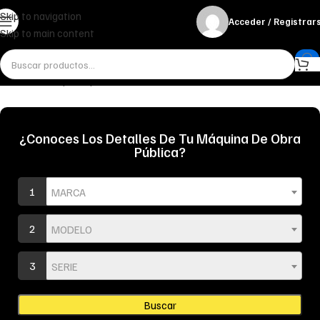
Skip to navigation
Acceder / Registrar
Skip to main content
Inicio
Bulones y Casquillos
Bulones
Por medidas
85mm.
¿Conoces Los Detalles De Tu Máquina De Obra
Pública?
1
MARCA
2
MODELO
3
SERIE