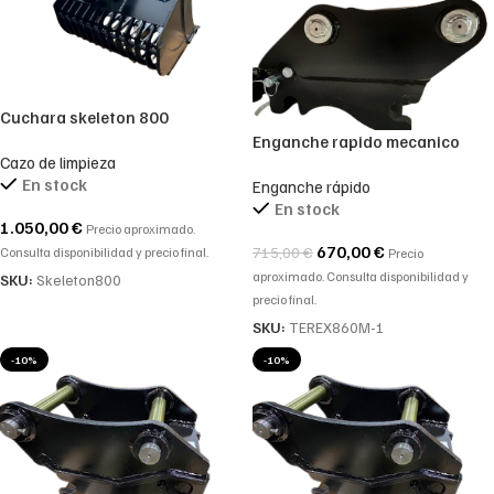
Cuchara skeleton 800
Enganche rapido mecanico
Cazo de limpieza
En stock
Enganche rápido
En stock
1.050,00
€
Precio aproximado.
670,00
€
715,00
€
Consulta disponibilidad y precio final.
Precio
aproximado. Consulta disponibilidad y
SKU:
Skeleton800
precio final.
SKU:
TEREX860M-1
-10%
-10%