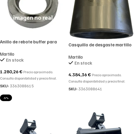
Anillo de rebote buffer para
Casquillo de desgaste martillo
Atlas Copco / Epiroc > HB Series
Atlas Copco HB5800 /
Martillo
> HB-5800 / 3363088615
Martillo
HD5800DP
En stock
En stock
1.280,26
€
Precio aproximado.
4.384,36
€
Precio aproximado.
Consulta disponibilidad y precio final.
Consulta disponibilidad y precio final.
SKU:
3363088615
SKU:
3363088641
-5%