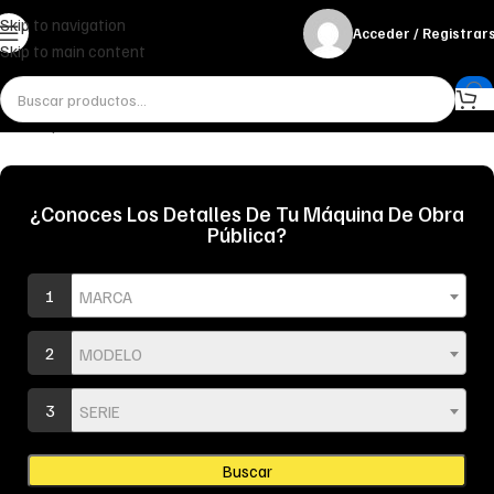
Skip to navigation
Acceder / Registrar
Skip to main content
Inicio
Implementos
¿Conoces Los Detalles De Tu Máquina De Obra
Pública?
1
MARCA
2
MODELO
3
SERIE