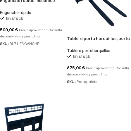
Enganche rápido mecánico
para mixta VOLVO BL71
Enganche rápido
En stock
500,00
€
Precio aproximado. Consulta
disponibilidad y precio final.
Tablero porta horquillas, porta
SKU:
BL71 ENGANCHE
palets para mini cargadora.
Tablero portahorquillas
En stock
675,00
€
Precio aproximado. Consulta
disponibilidad y precio final.
SKU:
Portapalets