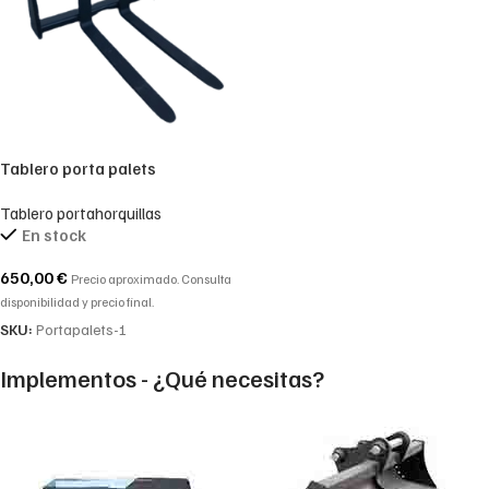
Tablero porta palets
horquillas,. Juego de
Tablero portahorquillas
portapalets para JCB 1CX
En stock
650,00
€
Precio aproximado. Consulta
disponibilidad y precio final.
SKU:
Portapalets-1
Implementos - ¿Qué necesitas?