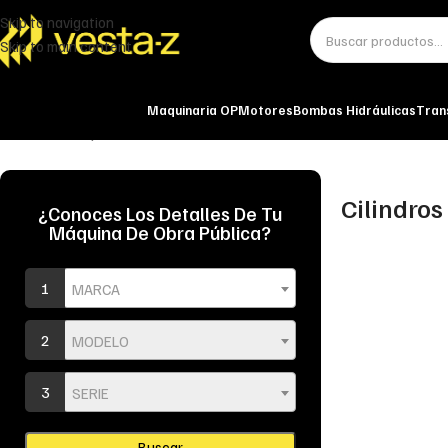
Skip to navigation
Skip to main content
Maquinaria OP
Motores
Bombas Hidráulicas
Tran
Inicio
Bastidor y Carro
Patas estabilizadoras
Cilindros hidráulicos
Cilindros
¿Conoces Los Detalles De Tu
Máquina De Obra Pública?
1
MARCA
2
MODELO
3
SERIE