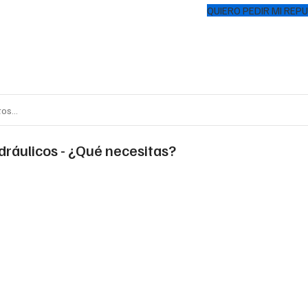
QUIERO PEDIR MI REP
idráulicos - ¿Qué necesitas?