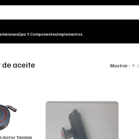
smisiones
Ejes Y Componentes
Implementos
 de aceite
Mostrar
9
te motor Yanmar