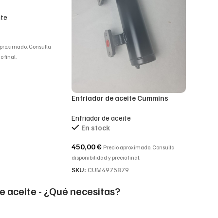
para mixta
ite
aproximado. Consulta
o final.
Enfriador de aceite Cummins
4975879, 3161781, 3081359
Enfriador de aceite
En stock
450,00
€
Precio aproximado. Consulta
disponibilidad y precio final.
SKU:
CUM4975879
e aceite - ¿Qué necesitas?