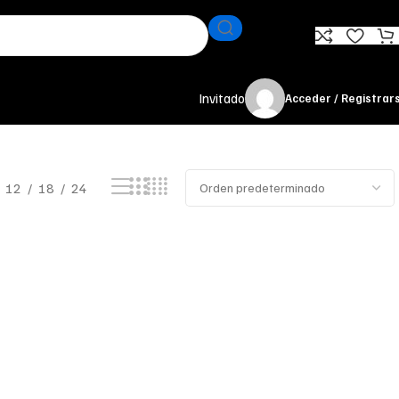
Invitado
Acceder / Registrar
12
18
24