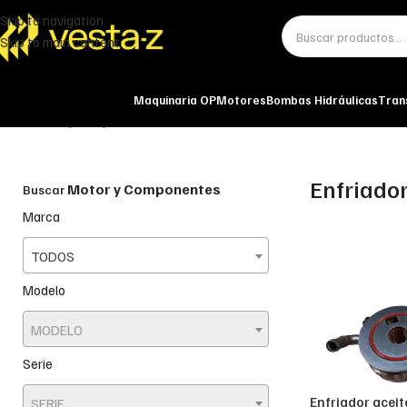
Skip to navigation
Skip to main content
Maquinaria OP
Motores
Bombas Hidráulicas
Tran
Inicio
Motor y Componentes
Sistema de lubricación
Enfriador de aceite
Enfriador
Motor y Componentes
Buscar
Marca
TODOS
Modelo
MODELO
Serie
Enfriador acei
SERIE