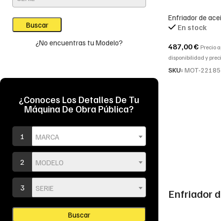
123910-33010 
Enfriador de ace
Komatsu WB
En stock
¿No encuentras tu Modelo?
487,00
€
Precio 
disponibilidad y preci
SKU:
MOT-22185
¿Conoces Los Detalles De Tu
Máquina De Obra Pública?
1
MARCA
2
MODELO
3
SERIE
Enfriador d