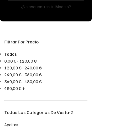
¿No encuentras tu Modelo?
Filtrar Por Precio
Todos
0,00
€
-
120,00
€
120,00
€
-
240,00
€
240,00
€
-
360,00
€
360,00
€
-
480,00
€
480,00
€
+
Todas Las Categorías De Vesta-Z
Aceites