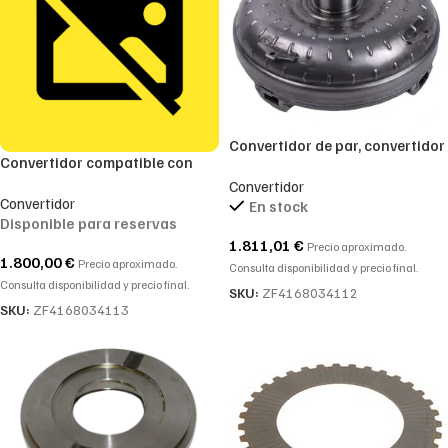
Convertidor de par, convertidor
Convertidor compatible con
compatible ref. 4168034113-
referencia ZF 4168034113,
Convertidor
4168 034 113 para transmisión
Convertidor
4168.034.113, 4168 034 113
En stock
ZF 4WG200 4WG210
Disponible para reservas
para cajas de cambio 4WG200
1.811,01
€
y 4WG210
Precio aproximado.
1.800,00
€
Precio aproximado.
Consulta disponibilidad y precio final.
Consulta disponibilidad y precio final.
SKU:
ZF4168034112
SKU:
ZF4168034113