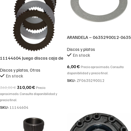
ARANDELA – 0635290012-0635
290 012-0635.290.012
Discos y platos
En stock
11144604 Juego discos caja de
cambios VOLVO L90E
6,00
€
Precio aproximado. Consulta
Discos y platos
,
Otros
disponibilidad y precio final.
En stock
SKU:
ZF0635290012
310,00
€
360,00
€
Precio
aproximado. Consulta disponibilidad y
precio final.
SKU:
11144604