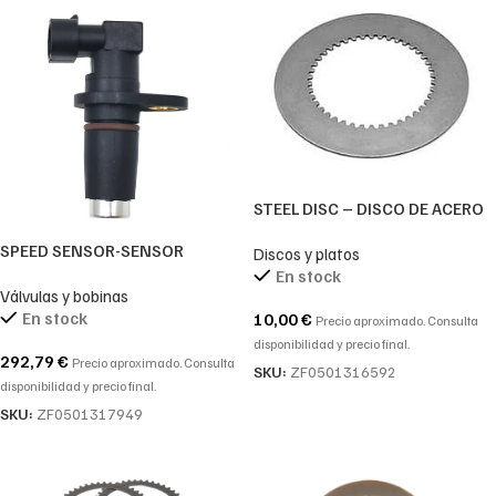
STEEL DISC – DISCO DE ACERO
ZF-0501316592-0501.316.592-
SPEED SENSOR-SENSOR
Discos y platos
0501 316 592
VELOCIDAD COMPATIBLE REF. ZF
En stock
Válvulas y bobinas
-0501317949-0501.317.949-
En stock
10,00
€
0501 317 949
Precio aproximado. Consulta
disponibilidad y precio final.
292,79
€
Precio aproximado. Consulta
SKU:
ZF0501316592
disponibilidad y precio final.
SKU:
ZF0501317949