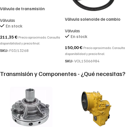
Válvula de transmisión
Hidromek 102B, 102S
Válvula solenoide de cambio
Válvulas
REFERENCIA HIDROMEK
compatible con Volvo
En stock
F03/13268
Válvulas
15066984, 11144019
En stock
211,35
€
Precio aproximado. Consulta
disponibilidad y precio final.
150,00
€
Precio aproximado. Consulta
SKU:
F03/13268
disponibilidad y precio final.
SKU:
VOL15066984
Transmisión y Componentes - ¿Qué necesitas?