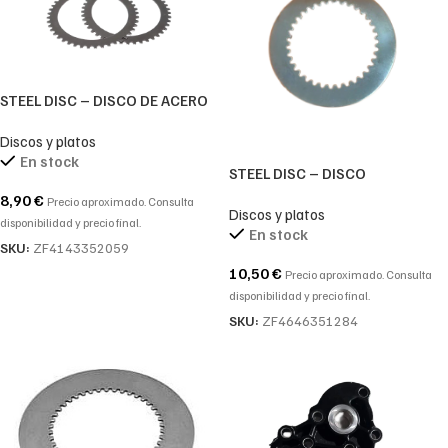
STEEL DISC – DISCO DE ACERO
ZF-REF. 4143352059-
Discos y platos
4143.352.059-414 352 059
En stock
STEEL DISC – DISCO
SEPARADOR ZF. 4646351284 –
8,90
€
Precio aproximado. Consulta
Discos y platos
4646.351.284 – 4646 351 284
disponibilidad y precio final.
En stock
SKU:
ZF4143352059
10,50
€
Precio aproximado. Consulta
disponibilidad y precio final.
SKU:
ZF4646351284