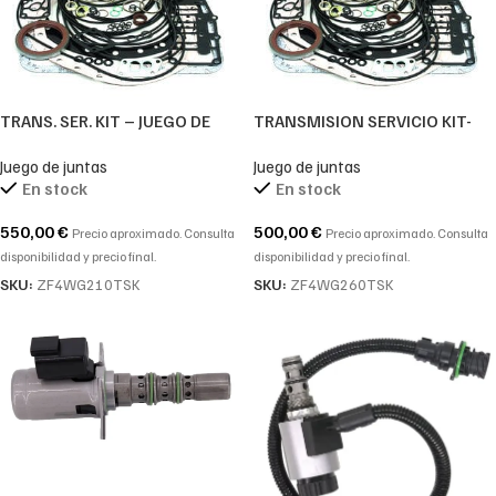
TRANS. SER. KIT – JUEGO DE
TRANSMISION SERVICIO KIT-
REPARACION CAJA DE CAMBIOS
JUEGO REPARACION ZF 4WG260
Juego de juntas
Juego de juntas
ZF-4WG210
En stock
En stock
550,00
€
500,00
€
Precio aproximado. Consulta
Precio aproximado. Consulta
disponibilidad y precio final.
disponibilidad y precio final.
SKU:
ZF4WG210TSK
SKU:
ZF4WG260TSK