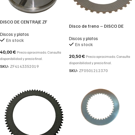
DISCO DE CENTRAJE ZF
Disco de freno – DISCO DE
4143352019-4143.352.019-
FRICCION ZF-0501212370-
Discos y platos
4143 352 019
Discos y platos
0501.212.370-0501 212 370
En stock
En stock
40,00
€
Precio aproximado. Consulta
20,50
€
Precio aproximado. Consulta
disponibilidad y precio final.
disponibilidad y precio final.
SKU:
ZF4143352019
SKU:
ZF0501212370