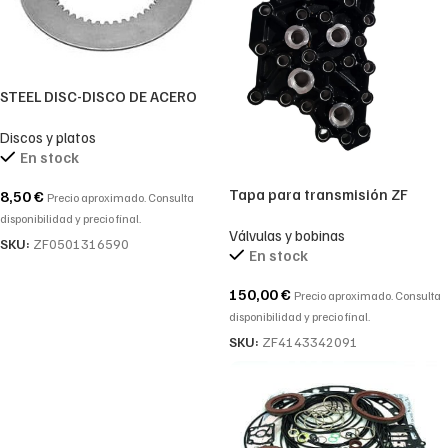
STEEL DISC-DISCO DE ACERO
ZF-0501316590-0501.316.590-
Discos y platos
0501 316 590
En stock
Tapa para transmisión ZF
8,50
€
Precio aproximado. Consulta
4143342091 – 4143 342 091
disponibilidad y precio final.
Válvulas y bobinas
SKU:
ZF0501316590
En stock
150,00
€
Precio aproximado. Consulta
disponibilidad y precio final.
SKU:
ZF4143342091