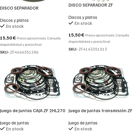
DISCO SEPARADOR ZF
DISCO SEPARADOR
4143351013-4143 351 013-
INTERMEDIO DE TRANSMISIÓN
Discos y platos
4143.351.013
Discos y platos
ZF 4646351286-4646 351 286-
En stock
En stock
4646.351.286
15,50
€
Precio aproximado. Consulta
15,50
€
Precio aproximado. Consulta
disponibilidad y precio final.
disponibilidad y precio final.
SKU:
ZF4143351013
SKU:
ZF4646351286
Juego de juntas CAJA ZF 2HL270
Juego de juntas transmisión ZF
– 2HL290
2HL100S
Juego de juntas
Juego de juntas
En stock
En stock