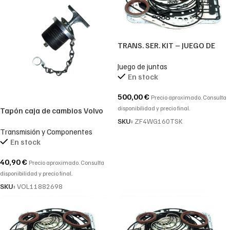
TRANS. SER. KIT – JUEGO DE
JUNTAS PARA ZF-4WG160
Juego de juntas
En stock
500,00
€
Precio aproximado. Consulta
disponibilidad y precio final.
Tapón caja de cambios Volvo
BL71-BL61 VOLVO 11882698
SKU:
ZF4WG160TSK
Transmisión y Componentes
En stock
40,90
€
Precio aproximado. Consulta
disponibilidad y precio final.
SKU:
VOL11882698