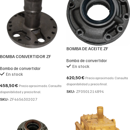
BOMBA DE ACEITE ZF
0501214894-0501.214.894-
BOMBA CONVERTIDOR ZF
Bomba de convertidor
0501 214 894
4656302027-4656.302.027-
En stock
Bomba de convertidor
4656 302 027
En stock
620,50
€
Precio aproximado. Consulta
disponibilidad y precio final.
458,50
€
Precio aproximado. Consulta
SKU:
ZF0501214894
disponibilidad y precio final.
SKU:
ZF4656302027