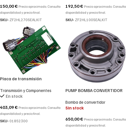
150,00
€
192,50
€
Precio aproximado. Consulta
Precio aproximado. Consulta
disponibilidad y precio final.
disponibilidad y precio final.
SKU:
ZF2HL270SEALKIT
SKU:
ZF2HL100SEALKIT
Placa de transmisión
HIDROMEK 102, HMK 102B, HMK
Transmisión y Componentes
PUMP BOMBA CONVERTIDOR
102S – 018/52300-01852300
En stock
WG190 WG210 2ZF-
Bomba de convertidor
0501214895-0501.214.895-
403,09
€
Sin stock
Precio aproximado. Consulta
0501 214 895
disponibilidad y precio final.
650,00
€
Precio aproximado. Consulta
SKU:
01852300
disponibilidad y precio final.