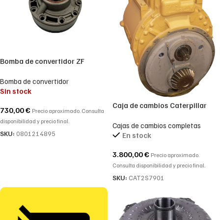
Bomba de convertidor ZF
0501214895 – 0501 214 895
Bomba de convertidor
Sin stock
Caja de cambios Caterpillar
730,00
€
Precio aproximado. Consulta
2S7901, caja de cambios para
disponibilidad y precio final.
Cajas de cambios completas
D8H. Unidad reconstruida.
SKU:
0801214895
En stock
3.800,00
€
Precio aproximado.
Consulta disponibilidad y precio final.
SKU:
CAT2S7901