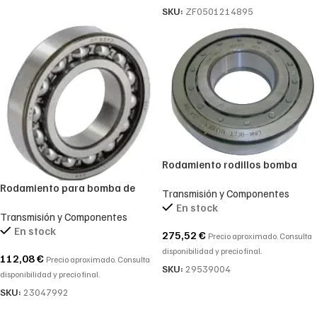
SKU:
ZF0501214895
Rodamiento rodillos bomba
aceite ALLISON 29539004,
Rodamiento para bomba de
Transmisión y Componentes
23048022, 50-110-27
aceite Allison 23047992, SKF
En stock
Transmisión y Componentes
209/C3, E12975591
En stock
275,52
€
Precio aproximado. Consulta
disponibilidad y precio final.
112,08
€
Precio aproximado. Consulta
SKU:
29539004
disponibilidad y precio final.
SKU:
23047992