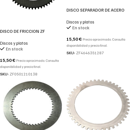
DISCO SEPARADOR DE ACERO
4MM – REF. ZF-4646351287-
Discos y platos
4146.351.287-4146 351 287
En stock
DISCO DE FRICCION ZF
0501210138-0501.210.138-
15,50
€
Precio aproximado. Consulta
Discos y platos
0501 210 138
disponibilidad y precio final.
En stock
SKU:
ZF4646351287
15,50
€
Precio aproximado. Consulta
disponibilidad y precio final.
SKU:
ZF0501210138