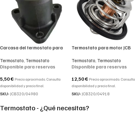
Carcasa del termostato para
Termostato para motor JCB
motor JCB 320/04890, 320-
320/04918, 320-04918, 320
Termostato
,
Termostato
Termostato
,
Termostato
04890, 320 04890
04918 termostato 82°C JCB
Disponible para reservas
Disponible para reservas
DIESELMAX JCB 3CX 4CX Desde
2005 al 2012
5,50
€
12,50
€
Precio aproximado. Consulta
Precio aproximado. Consulta
disponibilidad y precio final.
disponibilidad y precio final.
SKU:
JCB320/04980
SKU:
JCB320/04918
Termostato - ¿Qué necesitas?