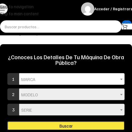
Skip to navigation
Acceder / Registrar
Skip to main content
Inicio
Refrigeración y Radiadores
Termostato
¿Conoces Los Detalles De Tu Máquina De Obra
Pública?
1
MARCA
2
MODELO
3
SERIE