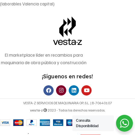
(laborables Valencia capital)
El marketplace líder en recambios para
maquinaria de obra pública y construcción
¡Síguenos en redes!
VESTA-Z SERVICIOS DE MAQUINARIA OP, S.L. | B-70640107
vesta-z
2023 - Todos los derechos reservados.
Consulta
200,00
€
Pistón de freno
Disponibilidad
compatible con
Precio