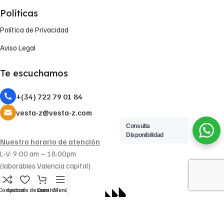
Políticas
Política de Privacidad
Aviso Legal
Te escuchamos
+(34) 722 79 01 84
vesta-z@vesta-z.com
Consulta
Disponibilidad
Nuestro horario de atención
L-V: 9:00 am – 18:00pm
(laborables Valencia capital)
Comparar
Lista de deseos
Carrito
Menú