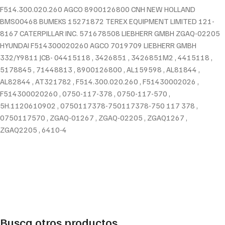
F514.300.020.260 AGCO 8900126800 CNH NEW HOLLAND
BMS00468 BUMEKS 15271872 TEREX EQUIPMENT LIMITED 121-
8167 CATERPILLAR INC. 571678508 LIEBHERR GMBH ZGAQ-02205
HYUNDAI F514300020260 AGCO 7019709 LIEBHERR GMBH
332/Y9811 JCB- 04415118 , 3426851 , 3426851M2 , 4415118 ,
5178845 , 71448813 , 8900126800 , AL159598 , AL81844 ,
AL82844 , AT321782 , F514.300.020.260 , F51430002026 ,
F514300020260 , 0750-117-378 , 0750-117-570 ,
5H.1120610902 , 0750117378-750117378-750 117 378 ,
0750117570 , ZGAQ-01267 , ZGAQ-02205 , ZGAQ1267 ,
ZGAQ2205 , 6410-4
Busca otros productos