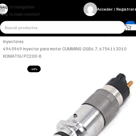
Skip to navigation
Acceder / Registrar
Skip to main content
Inicio
Motor y Componentes
Sistema de alimentación y combustible
Inyectores
4945969 Inyector para motor CUMMINS QSB6.7, 6754113010
KOMATSU PC200-8
-18%