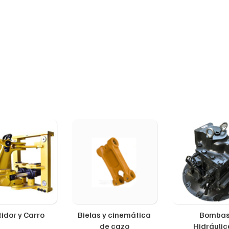
idor y Carro
Bielas y cinemática
Bomba
de cazo
Hidráulic