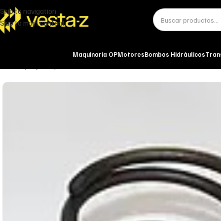
Skip to navigation
Skip to main content
Maquinaria OP
Motores
Bombas Hidráulicas
Tran
Inicio
Ejes y Componentes
Reductora de rueda
MUELLE 0732042838-