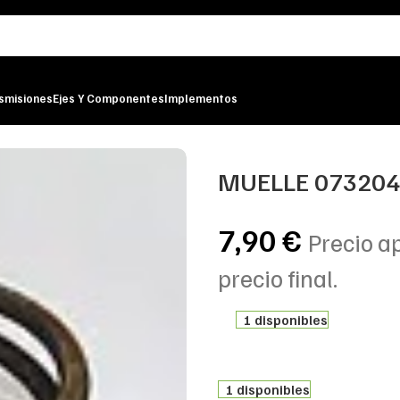
smisiones
Ejes Y Componentes
Implementos
0732.042.838-0732 042 838
MUELLE 073204
7,90
€
Precio a
precio final.
1 disponibles
1 disponibles