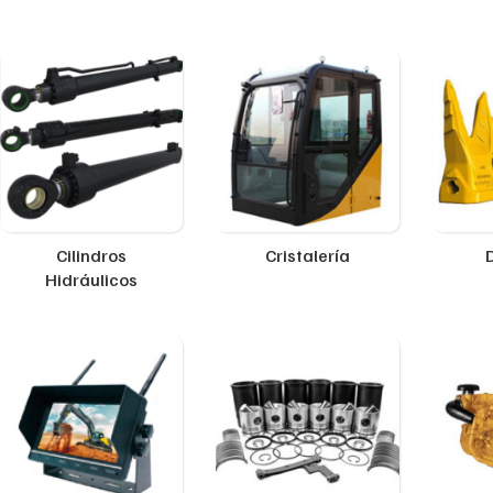
Cilindros
Cristalería
Hidráulicos