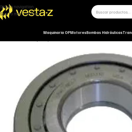
Skip to navigation
Skip to main content
Maquinaria OP
Motores
Bombas Hidráulicas
Tran
Inicio
Transmisión y Componentes
Rodamiento rodillos bomba aceit