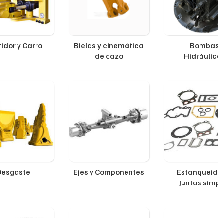
idor y Carro
Bielas y cinemática
Bomba
de cazo
Hidráulic
Desgaste
Ejes y Componentes
Estanqueid
Juntas sim