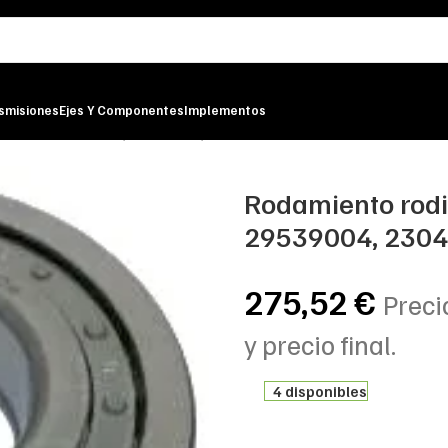
smisiones
Ejes Y Componentes
Implementos
e ALLISON 29539004, 23048022, 50-110-27
Rodamiento rodi
29539004, 2304
275,52
€
Preci
y precio final.
4 disponibles