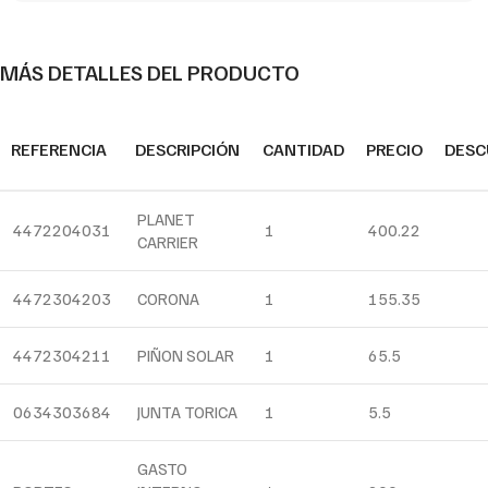
MÁS DETALLES DEL PRODUCTO
REFERENCIA
DESCRIPCIÓN
CANTIDAD
PRECIO
DESC
PLANET
4472204031
1
400.22
CARRIER
4472304203
CORONA
1
155.35
4472304211
PIÑON SOLAR
1
65.5
0634303684
JUNTA TORICA
1
5.5
GASTO