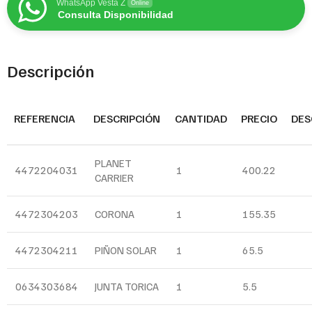
WhatsApp Vesta Z
Online
Consulta Disponibilidad
Descripción
REFERENCIA
DESCRIPCIÓN
CANTIDAD
PRECIO
DES
PLANET
4472204031
1
400.22
CARRIER
4472304203
CORONA
1
155.35
4472304211
PIÑON SOLAR
1
65.5
0634303684
JUNTA TORICA
1
5.5