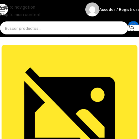
Skip to navigation
Acceder / Registrar
Skip to main content
Inicio
Miscelánea - otros
Otros
Respuesta oferta 49418 Seller 13