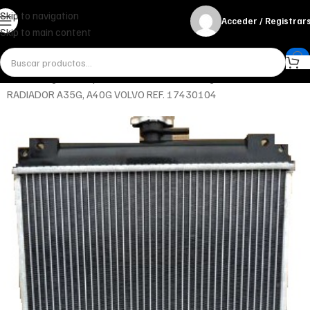
Skip to navigation
Acceder / Registrar
Skip to main content
Inicio
Refrigeración y Radiadores
Radiador de agua
RADIADOR A35G, A40G VOLVO REF. 17430104