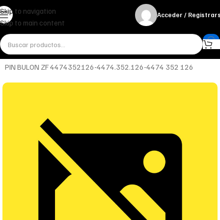
Skip to navigation
Acceder / Registrar
Skip to main content
Inicio
Miscelánea - otros
Otros
PIN BULON ZF 4474352126-4474.352.126-4474 352 126