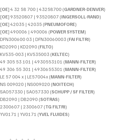
[
OE
] 4 32 58 700 | 43258700 (
GARDNER-DENVER
)
[
OE
] 93520807 | 93520807 (
INGERSOLL-RAND
)
[
OE
] 42035 | 42035 (
PNEUMOFORE
)
[
OE
] 490006 | 490006 (
POWER SYSTEM
)
DFN300600 03 | DFN30060003 (
FAI FILTRI
)
KD2090 | KD2090 (
FILTO
)
KV535-003 | KV535003 (
KELTEC
)
49 305 53 101 | 4930553101 (
MANN-FILTER
)
49 306 55 301 | 4930655301 (
MANN-FILTER
)
LE 57 004 x | LE57004x (
MANN-FILTER
)
NS 009020 | NS009020 (
NOITECH
)
SAO57330 | SAO57330 (
SCHUPP / SF FILTER
)
DB2090 | DB2090 (
SOTRAS
)
2300607 | 2300607 (
TG FILTRI
)
YV0171 | YV0171 (
YVEL FLUIDES
)