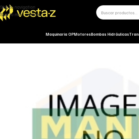
Skip to navigation
Skip to main content
Maquinaria OP
Motores
Bombas Hidráulicas
Tran
Inicio
Miscelánea - otros
Otros
FILTRO SEPARADOR AIRE-ACEITE COM