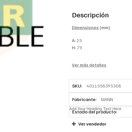
Descripción
Dimensiones
(mm)
A:
25
H:
75
Ver más detalles
SKU:
4011558395308
Fabricante:
MANN
Add Your Heading Text Here
Estado del producto:
Ver vendedor