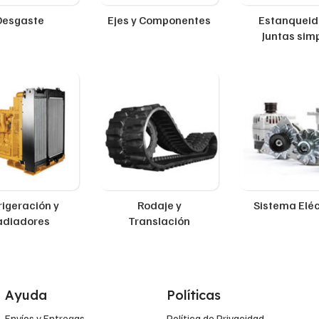
Desgaste
Ejes y Componentes
Estanqueid
Juntas sim
rigeración y
Rodaje y
Sistema Eléc
adiadores
Translación
Ayuda
Políticas
Envíos y Entregas
Política de Privacidad