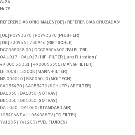
A:
25
H:
75
REFERENCIAS ORIGINALES [OE] / REFERENCIAS CRUZADAS:
[
OE
] P0993370 | P0993370 (
PFEIFFER
)
[
OE
] 730946 | 730946 (
RIETSCHLE
)
DCC055068 00 | DCC05506800 (
FAI FILTRI
)
OA 1017 | OA1017 (
HIFI-FILTER (Jura Filtration)
)
49 000 53 351 | 4900053351 (
MANN-FILTER
)
LE 2008 | LE2008 (
MANN-FILTER
)
NS 005010 | NS005010 (
NOITECH
)
SAO55470 | SAO55470 (
SCHUPP / SF FILTER
)
DA1050 | DA1050 (
SOTRAS
)
DB1050 | DB1050 (
SOTRAS
)
DA 1050 | DA1050 (
STANDARD AIR
)
1054068 PV | 1054068PV (
TG FILTRI
)
YV1203 | YV1203 (
YVEL FLUIDES
)