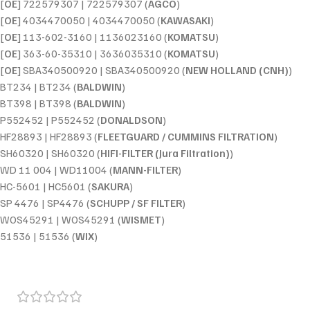
[
OE
] 722579307 | 722579307 (
AGCO
)
[
OE
] 4034470050 | 4034470050 (
KAWASAKI
)
[
OE
] 113-602-3160 | 1136023160 (
KOMATSU
)
[
OE
] 363-60-35310 | 3636035310 (
KOMATSU
)
[
OE
] SBA340500920 | SBA340500920 (
NEW HOLLAND (CNH)
)
BT234 | BT234 (
BALDWIN
)
BT398 | BT398 (
BALDWIN
)
P552452 | P552452 (
DONALDSON
)
HF28893 | HF28893 (
FLEETGUARD / CUMMINS FILTRATION
)
SH60320 | SH60320 (
HIFI-FILTER (Jura Filtration)
)
WD 11 004 | WD11004 (
MANN-FILTER
)
HC-5601 | HC5601 (
SAKURA
)
SP 4476 | SP4476 (
SCHUPP / SF FILTER
)
WOS45291 | WOS45291 (
WISMET
)
51536 | 51536 (
WIX
)