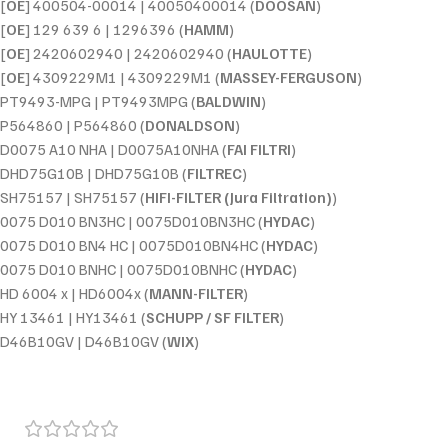
[
OE
] 400504-00014 | 40050400014 (
DOOSAN
)
[
OE
] 129 639 6 | 1296396 (
HAMM
)
[
OE
] 2420602940 | 2420602940 (
HAULOTTE
)
[
OE
] 4309229M1 | 4309229M1 (
MASSEY-FERGUSON
)
PT9493-MPG | PT9493MPG (
BALDWIN
)
P564860 | P564860 (
DONALDSON
)
D0075 A10 NHA | D0075A10NHA (
FAI FILTRI
)
DHD75G10B | DHD75G10B (
FILTREC
)
SH75157 | SH75157 (
HIFI-FILTER (Jura Filtration)
)
0075 D010 BN3HC | 0075D010BN3HC (
HYDAC
)
0075 D010 BN4 HC | 0075D010BN4HC (
HYDAC
)
0075 D010 BNHC | 0075D010BNHC (
HYDAC
)
HD 6004 x | HD6004x (
MANN-FILTER
)
HY 13461 | HY13461 (
SCHUPP / SF FILTER
)
D46B10GV | D46B10GV (
WIX
)