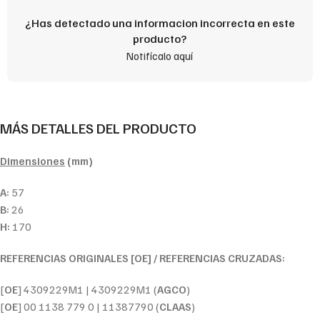
¿Has detectado una informacion incorrecta en este
producto?
Notifícalo aquí
MÁS DETALLES DEL PRODUCTO
Dimensiones
(mm)
A:
57
B:
26
H:
170
REFERENCIAS ORIGINALES [OE] / REFERENCIAS CRUZADAS:
[
OE
] 4309229M1 | 4309229M1 (
AGCO
)
[
OE
] 00 1138 779 0 | 11387790 (
CLAAS
)