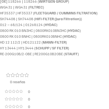
[
OE
] 118266 | 118266 (
WIRTGEN GROUP
)
WG431 | WG431 (
FILTREC
)
HF35337 | HF35337 (
FLEETGUARD / CUMMINS FILTRATION
)
SH74408 | SH74408 (
HIFI-FILTER (Jura Filtration)
)
012 – 68/124 | 01268124 (
HYDAC
)
0800 RK 010 BN3HC | 0800RK010BN3HC (
HYDAC
)
0800 RK 010 BNHC | 0800RK010BNHC (
HYDAC
)
HD 12 112/2 | HD121122 (
MANN-FILTER
)
HY 13444 | HY13444 (
SCHUPP / SF FILTER
)
RE-200G10B/2-OBE | RE200G10B2OBE (
STAUFF
)
0 reseñas
0
0
0