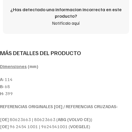
¿Has detectado una informacion incorrecta en este
producto?
Notifícalo aquí
MÁS DETALLES DEL PRODUCTO
Dimensiones
(mm)
A:
114
B:
68
H:
399
REFERENCIAS ORIGINALES [OE] / REFERENCIAS CRUZADAS:
[
OE
] 80623663 | 80623663 (
ABG (VOLVO CE)
)
[
OE
] 96 2454 1001 | 9624541001 (
VOEGELE
)