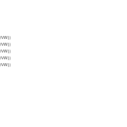
/VW)
)
/VW)
)
/VW)
)
/VW)
)
/VW)
)