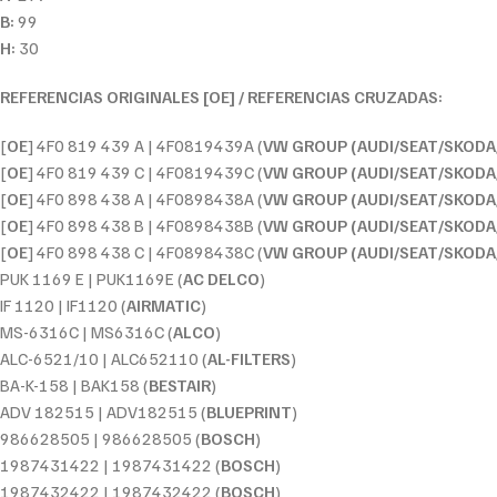
B:
99
H:
30
REFERENCIAS ORIGINALES [OE] / REFERENCIAS CRUZADAS:
[
OE
] 4F0 819 439 A | 4F0819439A (
VW GROUP (AUDI/SEAT/SKODA
[
OE
] 4F0 819 439 C | 4F0819439C (
VW GROUP (AUDI/SEAT/SKODA
[
OE
] 4F0 898 438 A | 4F0898438A (
VW GROUP (AUDI/SEAT/SKODA
[
OE
] 4F0 898 438 B | 4F0898438B (
VW GROUP (AUDI/SEAT/SKODA
[
OE
] 4F0 898 438 C | 4F0898438C (
VW GROUP (AUDI/SEAT/SKODA
PUK 1169 E | PUK1169E (
AC DELCO
)
IF 1120 | IF1120 (
AIRMATIC
)
MS-6316C | MS6316C (
ALCO
)
ALC-6521/10 | ALC652110 (
AL-FILTERS
)
BA-K-158 | BAK158 (
BESTAIR
)
ADV 182515 | ADV182515 (
BLUEPRINT
)
986628505 | 986628505 (
BOSCH
)
1987431422 | 1987431422 (
BOSCH
)
1987432422 | 1987432422 (
BOSCH
)