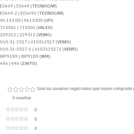
EC449 | EC449 (
TECNOCAR
)
EC449-2 | EC4492 (
TECNOCAR
)
54.153.00 | 5415300 (
UFI
)
715501 | 715501 (
VALEO
)
229312 | 229312 (
VEMO
)
V10-31-2527 | V10312527 (
VEMO
)
V10-31-2527-1 | V103125271 (
VEMO
)
WP9189 | WP9189 (
WIX
)
496 | 496 (
ZAFFO
)
Solo los usuarios registrados que hayan comprado
0 reseñas
0
0
0