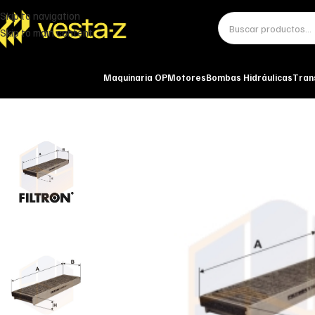
Skip to navigation
Skip to main content
Maquinaria OP
Motores
Bombas Hidráulicas
Tran
Inicio
Miscelánea - otros
Otros
FILTRO DE HABITÁCULO K 1162A-2x F