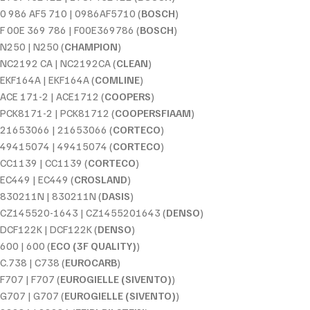
0 986 AF5 710 | 0986AF5710 (
BOSCH
)
F 00E 369 786 | F00E369786 (
BOSCH
)
N250 | N250 (
CHAMPION
)
NC2192 CA | NC2192CA (
CLEAN
)
EKF164A | EKF164A (
COMLINE
)
ACE 171-2 | ACE1712 (
COOPERS
)
PCK8171-2 | PCK81712 (
COOPERSFIAAM
)
21653066 | 21653066 (
CORTECO
)
49415074 | 49415074 (
CORTECO
)
CC1139 | CC1139 (
CORTECO
)
EC449 | EC449 (
CROSLAND
)
830211N | 830211N (
DASIS
)
CZ145520-1643 | CZ1455201643 (
DENSO
)
DCF122K | DCF122K (
DENSO
)
600 | 600 (
ECO (3F QUALITY)
)
C.738 | C738 (
EUROCARB
)
F707 | F707 (
EUROGIELLE (SIVENTO)
)
G707 | G707 (
EUROGIELLE (SIVENTO)
)