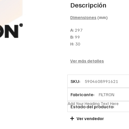
Descripción
Dimensiones
(mm)
A:
297
B:
99
H:
30
Ver más detalles
SKU:
5904608991621
Fabricante:
FILTRON
Add Your Heading Text Here
Estado del producto:
Ver vendedor