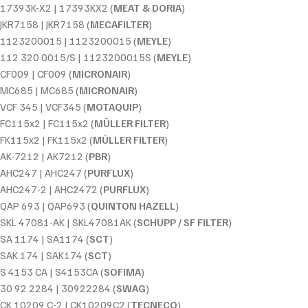
17393K-X2 | 17393KX2 (
MEAT & DORIA
)
JKR7158 | JKR7158 (
MECAFILTER
)
1123200015 | 1123200015 (
MEYLE
)
112 320 0015/S | 1123200015S (
MEYLE
)
CF009 | CF009 (
MICRONAIR
)
MC685 | MC685 (
MICRONAIR
)
VCF 345 | VCF345 (
MOTAQUIP
)
FC115x2 | FC115x2 (
MÜLLER FILTER
)
FK115x2 | FK115x2 (
MÜLLER FILTER
)
AK-7212 | AK7212 (
PBR
)
AHC247 | AHC247 (
PURFLUX
)
AHC247-2 | AHC2472 (
PURFLUX
)
QAP 693 | QAP693 (
QUINTON HAZELL
)
SKL 47081-AK | SKL47081AK (
SCHUPP / SF FILTER
)
SA 1174 | SA1174 (
SCT
)
SAK 174 | SAK174 (
SCT
)
S 4153 CA | S4153CA (
SOFIMA
)
30 92 2284 | 30922284 (
SWAG
)
CK 10209 C-2 | CK10209C2 (
TECNECO
)