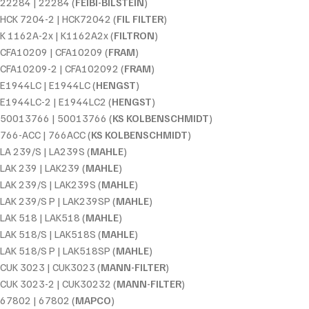
22284 | 22284 (
FEIBI-BILSTEIN
)
HCK 7204-2 | HCK72042 (
FIL FILTER
)
K 1162A-2x | K1162A2x (
FILTRON
)
CFA10209 | CFA10209 (
FRAM
)
CFA10209-2 | CFA102092 (
FRAM
)
E1944LC | E1944LC (
HENGST
)
E1944LC-2 | E1944LC2 (
HENGST
)
50013766 | 50013766 (
KS KOLBENSCHMIDT
)
766-ACC | 766ACC (
KS KOLBENSCHMIDT
)
LA 239/S | LA239S (
MAHLE
)
LAK 239 | LAK239 (
MAHLE
)
LAK 239/S | LAK239S (
MAHLE
)
LAK 239/S P | LAK239SP (
MAHLE
)
LAK 518 | LAK518 (
MAHLE
)
LAK 518/S | LAK518S (
MAHLE
)
LAK 518/S P | LAK518SP (
MAHLE
)
CUK 3023 | CUK3023 (
MANN-FILTER
)
CUK 3023-2 | CUK30232 (
MANN-FILTER
)
67802 | 67802 (
MAPCO
)