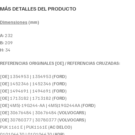
MÁS DETALLES DEL PRODUCTO
Dimensiones
(mm)
A:
232
B:
209
H:
34
REFERENCIAS ORIGINALES [OE] / REFERENCIAS CRUZADAS:
[
OE
] 1354953 | 1354953 (
FORD
)
[
OE
] 1452346 | 1452346 (
FORD
)
[
OE
] 1494691 | 1494691 (
FORD
)
[
OE
] 1713182 | 1713182 (
FORD
)
[
OE
] 4M5J-19G244-AA | 4M5J19G244AA (
FORD
)
[
OE
] 30676484 | 30676484 (
VOLVOCARS
)
[
OE
] 30780377 | 30780377 (
VOLVOCARS
)
PUK 1161 E | PUK1161E (
AC DELCO
)
010104430 | 010104430 (
ADR
)