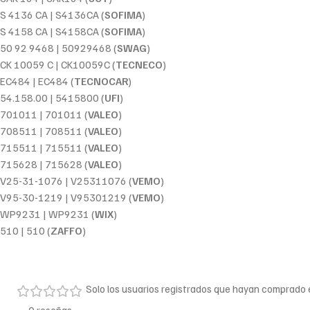
S 4136 CA | S4136CA (
SOFIMA
)
S 4158 CA | S4158CA (
SOFIMA
)
50 92 9468 | 50929468 (
SWAG
)
CK 10059 C | CK10059C (
TECNECO
)
EC484 | EC484 (
TECNOCAR
)
54.158.00 | 5415800 (
UFI
)
701011 | 701011 (
VALEO
)
708511 | 708511 (
VALEO
)
715511 | 715511 (
VALEO
)
715628 | 715628 (
VALEO
)
V25-31-1076 | V25311076 (
VEMO
)
V95-30-1219 | V95301219 (
VEMO
)
WP9231 | WP9231 (
WIX
)
510 | 510 (
ZAFFO
)
Solo los usuarios registrados que hayan comprado
0 reseñas