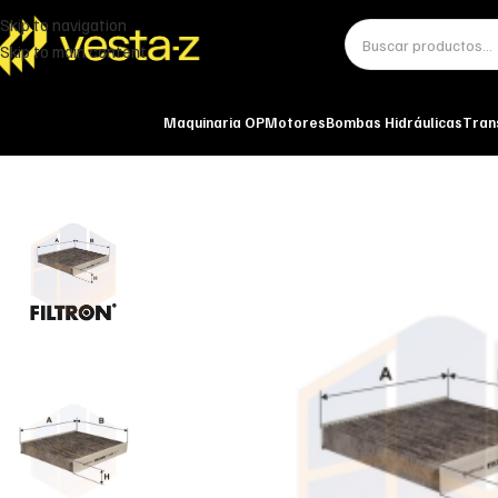
Skip to navigation
Skip to main content
Maquinaria OP
Motores
Bombas Hidráulicas
Tran
Inicio
Miscelánea - otros
Otros
FILTRO DE HABITÁCULO K 1150A FILT