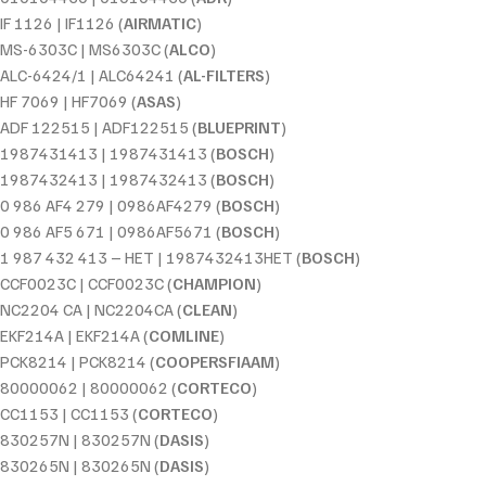
IF 1126 | IF1126 (
AIRMATIC
)
MS-6303C | MS6303C (
ALCO
)
ALC-6424/1 | ALC64241 (
AL-FILTERS
)
HF 7069 | HF7069 (
ASAS
)
ADF 122515 | ADF122515 (
BLUEPRINT
)
1987431413 | 1987431413 (
BOSCH
)
1987432413 | 1987432413 (
BOSCH
)
0 986 AF4 279 | 0986AF4279 (
BOSCH
)
0 986 AF5 671 | 0986AF5671 (
BOSCH
)
1 987 432 413 – HET | 1987432413HET (
BOSCH
)
CCF0023C | CCF0023C (
CHAMPION
)
NC2204 CA | NC2204CA (
CLEAN
)
EKF214A | EKF214A (
COMLINE
)
PCK8214 | PCK8214 (
COOPERSFIAAM
)
80000062 | 80000062 (
CORTECO
)
CC1153 | CC1153 (
CORTECO
)
830257N | 830257N (
DASIS
)
830265N | 830265N (
DASIS
)