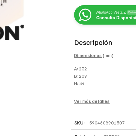
WhatsApp Vesta Z
Online
Consulta Disponibi
Descripción
Dimensiones
(mm)
A:
232
B:
209
H:
34
Ver más detalles
SKU:
5904608901507