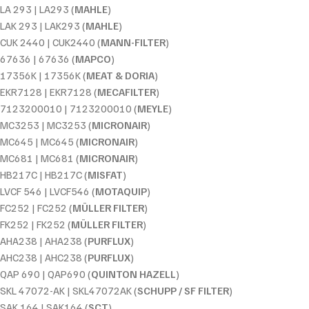
LA 293 | LA293 (
MAHLE
)
LAK 293 | LAK293 (
MAHLE
)
CUK 2440 | CUK2440 (
MANN-FILTER
)
67636 | 67636 (
MAPCO
)
17356K | 17356K (
MEAT & DORIA
)
EKR7128 | EKR7128 (
MECAFILTER
)
7123200010 | 7123200010 (
MEYLE
)
MC3253 | MC3253 (
MICRONAIR
)
MC645 | MC645 (
MICRONAIR
)
MC681 | MC681 (
MICRONAIR
)
HB217C | HB217C (
MISFAT
)
LVCF 546 | LVCF546 (
MOTAQUIP
)
FC252 | FC252 (
MÜLLER FILTER
)
FK252 | FK252 (
MÜLLER FILTER
)
AHA238 | AHA238 (
PURFLUX
)
AHC238 | AHC238 (
PURFLUX
)
QAP 690 | QAP690 (
QUINTON HAZELL
)
SKL 47072-AK | SKL47072AK (
SCHUPP / SF FILTER
)
SAK 164 | SAK164 (
SCT
)