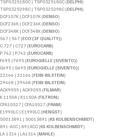
TSP0325180C | TSP0325180C (
DELPHI
)
TSP0325298C | TSP0325298C (
DELPHI
)
DCF107K | DCF107K (
DENSO
)
DCF236K | DCF236K (
DENSO
)
DCF348K | DCF348K (
DENSO
)
567 | 567 (
ECO (3F QUALITY)
)
C.727 | C727 (
EUROCARB
)
P.742 | P742 (
EUROCARB
)
F695 | F695 (
EUROGIELLE (SIVENTO)
)
G695 | G695 (
EUROGIELLE (SIVENTO)
)
22166 | 22166 (
FEIBI-BILSTEIN
)
29468 | 29468 (
FEIBI-BILSTEIN
)
ACK9055 | ACK9055 (
FILMAR
)
K 1150A | K1150A (
FILTRON
)
CFA10527 | CFA10527 (
FRAM
)
E1990LC | E1990LC (
HENGST
)
50013891 | 50013891 (
KS KOLBENSCHMIDT
)
891-ACC | 891ACC (
KS KOLBENSCHMIDT
)
LA 1314 | LA1314 (
MAHLE
)