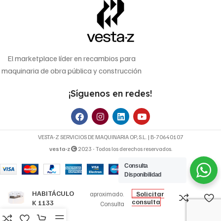
El marketplace líder en recambios para
maquinaria de obra pública y construcción
¡Síguenos en redes!
VESTA-Z SERVICIOS DE MAQUINARIA OP, S.L. | B-70640107
vesta-z
2023 - Todos los derechos reservados.
Consulta
15,72
€
Disponibilidad
FILTRO DE
Precio
HABITÁCULO
Solicitar
aproximado.
consulta
K 1133
Consulta
FILTRON
disponibilidad y