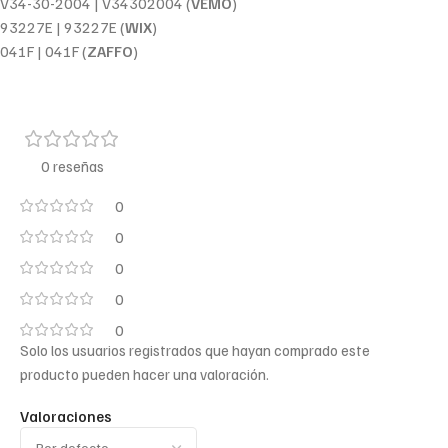
V34-30-2004 | V34302004 (
VEMO
)
93227E | 93227E (
WIX
)
041F | 041F (
ZAFFO
)
0 reseñas
0
0
0
0
0
Solo los usuarios registrados que hayan comprado este
producto pueden hacer una valoración.
Valoraciones