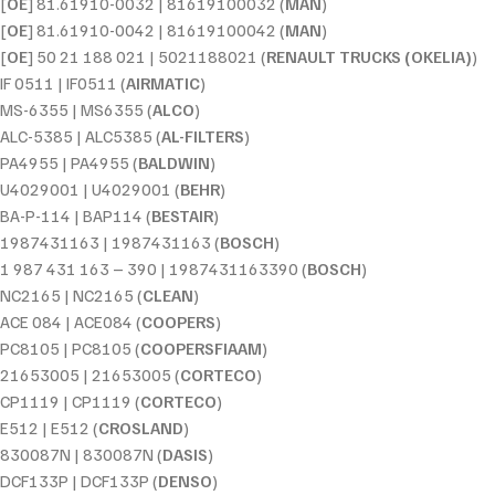
[
OE
] 81.61910-0032 | 81619100032 (
MAN
)
[
OE
] 81.61910-0042 | 81619100042 (
MAN
)
[
OE
] 50 21 188 021 | 5021188021 (
RENAULT TRUCKS (OKELIA)
)
IF 0511 | IF0511 (
AIRMATIC
)
MS-6355 | MS6355 (
ALCO
)
ALC-5385 | ALC5385 (
AL-FILTERS
)
PA4955 | PA4955 (
BALDWIN
)
U4029001 | U4029001 (
BEHR
)
BA-P-114 | BAP114 (
BESTAIR
)
1987431163 | 1987431163 (
BOSCH
)
1 987 431 163 – 390 | 1987431163390 (
BOSCH
)
NC2165 | NC2165 (
CLEAN
)
ACE 084 | ACE084 (
COOPERS
)
PC8105 | PC8105 (
COOPERSFIAAM
)
21653005 | 21653005 (
CORTECO
)
CP1119 | CP1119 (
CORTECO
)
E512 | E512 (
CROSLAND
)
830087N | 830087N (
DASIS
)
DCF133P | DCF133P (
DENSO
)