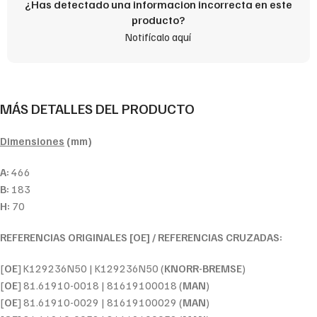
¿Has detectado una informacion incorrecta en este
producto?
Notifícalo aquí
MÁS DETALLES DEL PRODUCTO
Dimensiones
(mm)
A:
466
B:
183
H:
70
REFERENCIAS ORIGINALES [OE] / REFERENCIAS CRUZADAS:
[
OE
] K129236N50 | K129236N50 (
KNORR-BREMSE
)
[
OE
] 81.61910-0018 | 81619100018 (
MAN
)
[
OE
] 81.61910-0029 | 81619100029 (
MAN
)