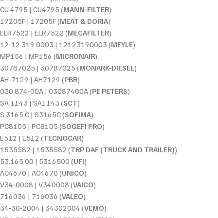
CU 4795 | CU4795 (
MANN-FILTER
)
17205F | 17205F (
MEAT & DORIA
)
ELR7522 | ELR7522 (
MECAFILTER
)
12-12 319 0003 | 12123190003 (
MEYLE
)
MP156 | MP156 (
MICRONAIR
)
30787025 | 30787025 (
MONARK-DIESEL
)
AH-7129 | AH7129 (
PBR
)
030.874-00A | 03087400A (
PE PETERS
)
SA 1143 | SA1143 (
SCT
)
S 3165 C | S3165C (
SOFIMA
)
PC8105 | PC8105 (
SOGEFI PRO
)
E512 | E512 (
TECNOCAR
)
1535582 | 1535582 (
TRP DAF (TRUCK AND TRAILER)
)
53.165.00 | 5316500 (
UFI
)
AC4670 | AC4670 (
UNICO
)
V34-0008 | V340008 (
VAICO
)
716036 | 716036 (
VALEO
)
34-30-2004 | 34302004 (
VEMO
)