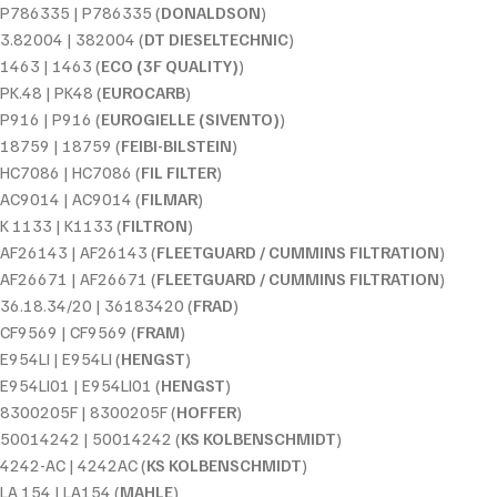
P786335 | P786335 (
DONALDSON
)
3.82004 | 382004 (
DT DIESELTECHNIC
)
1463 | 1463 (
ECO (3F QUALITY)
)
PK.48 | PK48 (
EUROCARB
)
P916 | P916 (
EUROGIELLE (SIVENTO)
)
18759 | 18759 (
FEIBI-BILSTEIN
)
HC7086 | HC7086 (
FIL FILTER
)
AC9014 | AC9014 (
FILMAR
)
K 1133 | K1133 (
FILTRON
)
AF26143 | AF26143 (
FLEETGUARD / CUMMINS FILTRATION
)
AF26671 | AF26671 (
FLEETGUARD / CUMMINS FILTRATION
)
36.18.34/20 | 36183420 (
FRAD
)
CF9569 | CF9569 (
FRAM
)
E954LI | E954LI (
HENGST
)
E954LI01 | E954LI01 (
HENGST
)
8300205F | 8300205F (
HOFFER
)
50014242 | 50014242 (
KS KOLBENSCHMIDT
)
4242-AC | 4242AC (
KS KOLBENSCHMIDT
)
LA 154 | LA154 (
MAHLE
)