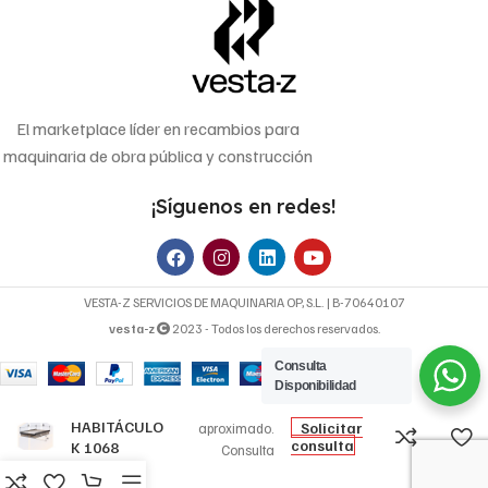
El marketplace líder en recambios para
maquinaria de obra pública y construcción
¡Síguenos en redes!
VESTA-Z SERVICIOS DE MAQUINARIA OP, S.L. | B-70640107
vesta-z
2023 - Todos los derechos reservados.
Consulta
22,82
€
Disponibilidad
FILTRO DE
Precio
HABITÁCULO
Solicitar
aproximado.
consulta
K 1068
Consulta
FILTRON
disponibilidad y