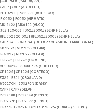
(AUDI/SEAT/SKODA/VW)
)
CAF 7 | CAF7 (
AC DELCO
)
PU1029 E | PU1029E (
AC DELCO
)
IF 0052 | IF0052 (
AIRMATIC
)
MS-6122 | MS6122 (
ALCO
)
352 120-001 | 352120001 (
BEHR HELLA
)
8FL 352 120-001 | 8FL352120001 (
BEHR HELLA
)
CAF 1740 | CAF1740 (
CHAMP / CHAMP INTERNATIONAL
)
MC1239 | MC1239 (
CLEAN
)
NC2027 | NC2027 (
CLEAN
)
EKF232 | EKF232 (
COMLINE
)
80000594 | 80000594 (
CORTECO
)
CP1225 | CP1225 (
CORTECO
)
E326 | E326 (
CROSLAND
)
830270N | 830270N (
DASIS
)
CAF7 | CAF7 (
DELPHI
)
DCF228P | DCF228P (
DENSO
)
DCF287P | DCF287P (
DENSO
)
DP1110120324 | DP1110120324 (
DR!VE+ (NEXUS)
)