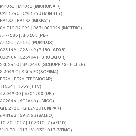
MP031 | MP031 (
MICRONAIR
)
CAF 1740 | CAF1740 (
MIGHTY
)
HB133 | HB133 (
MISFAT
)
86 710 02 099 | 8671002099 (
MOTRIO
)
AH-7185 | AH7185 (
PBR
)
AH125 | AH125 (
PURFLUX
)
C28149 | C28149 (
PUROLATOR
)
C28904 | C28904 (
PUROLATOR
)
SKL 2440 | SKL2440 (
SCHUPP / SF FILTER
)
S 3049 C | S3049C (
SOFIMA
)
E326 | E326 (
TECNOCAR
)
TI 554 | TI554 (
TTV
)
53.049.00 | 5304900 (
UFI
)
AC2646 | AC2646 (
UNICO
)
GFE 2920 | GFE2920 (
UNIPART
)
698163 | 698163 (
VALEO
)
10-30-1017 | 10301017 (
VEMO
)
V10-30-1017 | V10301017 (
VEMO
)