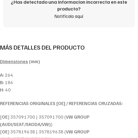
¿Has detectado una informacion incorrecta en este
producto?
Notifícalo aquí
MÁS DETALLES DEL PRODUCTO
Dimensiones
(mm)
A:
264
B:
184
H:
40
REFERENCIAS ORIGINALES [OE] / REFERENCIAS CRUZADAS:
[
OE
] 357091700 | 357091700 (
VW GROUP
(AUDI/SEAT/SKODA/VW)
)
[
OE
] 357819638 | 357819638 (
VW GROUP