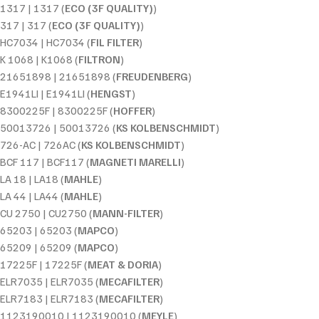
1317 | 1317 (
ECO (3F QUALITY)
)
317 | 317 (
ECO (3F QUALITY)
)
HC7034 | HC7034 (
FIL FILTER
)
K 1068 | K1068 (
FILTRON
)
21651898 | 21651898 (
FREUDENBERG
)
E1941LI | E1941LI (
HENGST
)
8300225F | 8300225F (
HOFFER
)
50013726 | 50013726 (
KS KOLBENSCHMIDT
)
726-AC | 726AC (
KS KOLBENSCHMIDT
)
BCF 117 | BCF117 (
MAGNETI MARELLI
)
LA 18 | LA18 (
MAHLE
)
LA 44 | LA44 (
MAHLE
)
CU 2750 | CU2750 (
MANN-FILTER
)
65203 | 65203 (
MAPCO
)
65209 | 65209 (
MAPCO
)
17225F | 17225F (
MEAT & DORIA
)
ELR7035 | ELR7035 (
MECAFILTER
)
ELR7183 | ELR7183 (
MECAFILTER
)
1123190010 | 1123190010 (
MEYLE
)