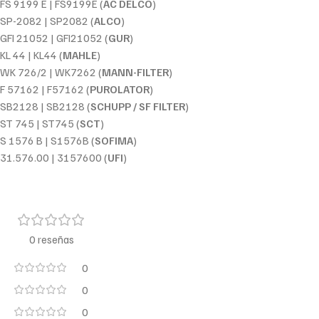
FS 9199 E | FS9199E (
AC DELCO
)
SP-2082 | SP2082 (
ALCO
)
GFI 21052 | GFI21052 (
GUR
)
KL 44 | KL44 (
MAHLE
)
WK 726/2 | WK7262 (
MANN-FILTER
)
F 57162 | F57162 (
PUROLATOR
)
SB2128 | SB2128 (
SCHUPP / SF FILTER
)
ST 745 | ST745 (
SCT
)
S 1576 B | S1576B (
SOFIMA
)
31.576.00 | 3157600 (
UFI
)
0 reseñas
0
0
0