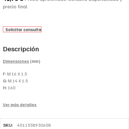
precio final.
Solicitar consulta
Descripción
Dimensiones
(mm)
F:
M 16 X 1.5
G:
M 14 X 1.5
H:
160
Ver más detalles
SKU:
4011558930608