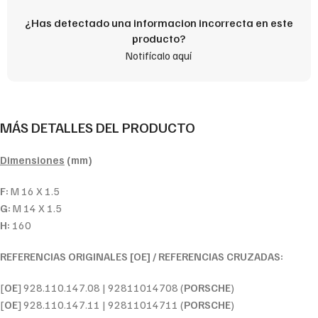
¿Has detectado una informacion incorrecta en este
producto?
Notifícalo aquí
MÁS DETALLES DEL PRODUCTO
Dimensiones
(mm)
F:
M 16 X 1.5
G:
M 14 X 1.5
H:
160
REFERENCIAS ORIGINALES [OE] / REFERENCIAS CRUZADAS:
[
OE
] 928.110.147.08 | 92811014708 (
PORSCHE
)
[
OE
] 928.110.147.11 | 92811014711 (
PORSCHE
)