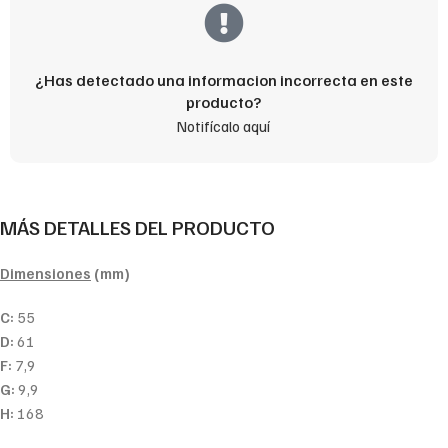
¿Has detectado una informacion incorrecta en este
producto?
Notifícalo aquí
MÁS DETALLES DEL PRODUCTO
Dimensiones
(mm)
C:
55
D:
61
F:
7,9
G:
9,9
H:
168