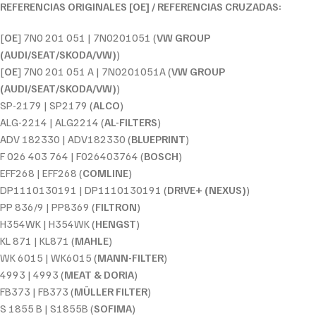
REFERENCIAS ORIGINALES [OE] / REFERENCIAS CRUZADAS:
[
OE
] 7N0 201 051 | 7N0201051 (
VW GROUP
(AUDI/SEAT/SKODA/VW)
)
[
OE
] 7N0 201 051 A | 7N0201051A (
VW GROUP
(AUDI/SEAT/SKODA/VW)
)
SP-2179 | SP2179 (
ALCO
)
ALG-2214 | ALG2214 (
AL-FILTERS
)
ADV 182330 | ADV182330 (
BLUEPRINT
)
F 026 403 764 | F026403764 (
BOSCH
)
EFF268 | EFF268 (
COMLINE
)
DP1110130191 | DP1110130191 (
DR!VE+ (NEXUS)
)
PP 836/9 | PP8369 (
FILTRON
)
H354WK | H354WK (
HENGST
)
KL 871 | KL871 (
MAHLE
)
WK 6015 | WK6015 (
MANN-FILTER
)
4993 | 4993 (
MEAT & DORIA
)
FB373 | FB373 (
MÜLLER FILTER
)
S 1855 B | S1855B (
SOFIMA
)