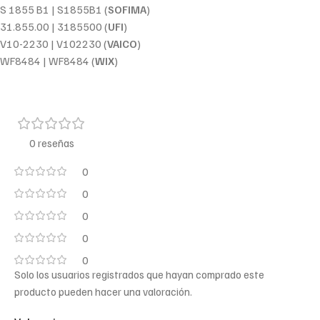
S 1855 B1 | S1855B1 (
SOFIMA
)
31.855.00 | 3185500 (
UFI
)
V10-2230 | V102230 (
VAICO
)
WF8484 | WF8484 (
WIX
)
0 reseñas
0
0
0
0
0
Solo los usuarios registrados que hayan comprado este
producto pueden hacer una valoración.