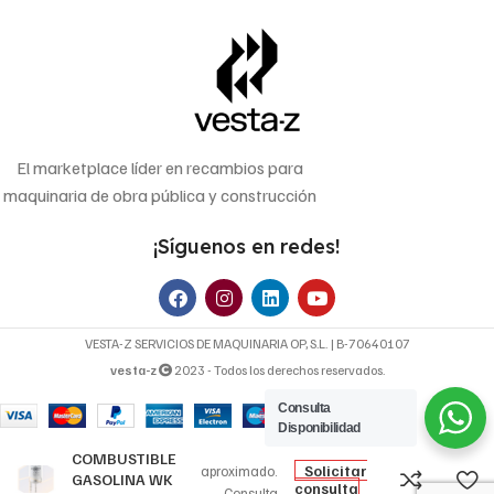
El marketplace líder en recambios para
maquinaria de obra pública y construcción
¡Síguenos en redes!
VESTA-Z SERVICIOS DE MAQUINARIA OP, S.L. | B-70640107
vesta-z
2023 - Todos los derechos reservados.
Consulta
27,10
€
Disponibilidad
FILTRO DE
Precio
COMBUSTIBLE
Solicitar
aproximado.
GASOLINA WK
consulta
Consulta