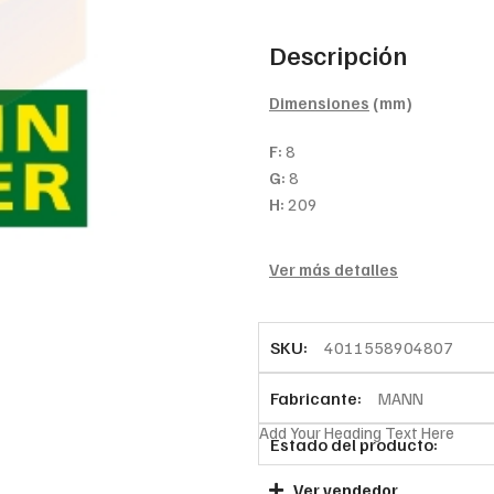
Descripción
Dimensiones
(mm)
F:
8
G:
8
H:
209
Ver más detalles
SKU:
4011558904807
Fabricante:
MANN
Add Your Heading Text Here
Estado del producto:
Ver vendedor