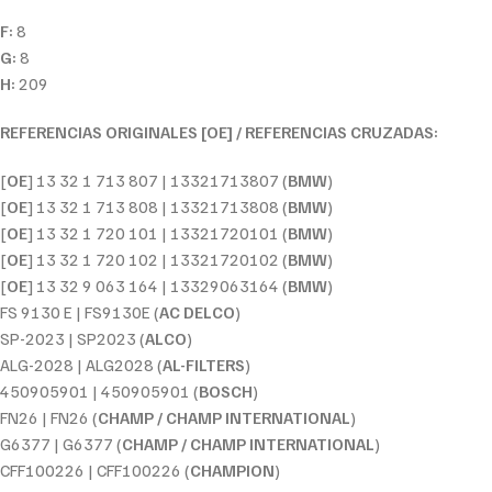
F:
8
G:
8
H:
209
REFERENCIAS ORIGINALES [OE] / REFERENCIAS CRUZADAS:
[
OE
] 13 32 1 713 807 | 13321713807 (
BMW
)
[
OE
] 13 32 1 713 808 | 13321713808 (
BMW
)
[
OE
] 13 32 1 720 101 | 13321720101 (
BMW
)
[
OE
] 13 32 1 720 102 | 13321720102 (
BMW
)
[
OE
] 13 32 9 063 164 | 13329063164 (
BMW
)
FS 9130 E | FS9130E (
AC DELCO
)
SP-2023 | SP2023 (
ALCO
)
ALG-2028 | ALG2028 (
AL-FILTERS
)
450905901 | 450905901 (
BOSCH
)
FN26 | FN26 (
CHAMP / CHAMP INTERNATIONAL
)
G6377 | G6377 (
CHAMP / CHAMP INTERNATIONAL
)
CFF100226 | CFF100226 (
CHAMPION
)