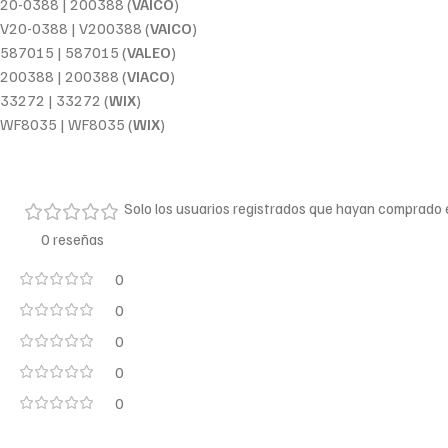
20-0388 | 200388 (
VAICO
)
V20-0388 | V200388 (
VAICO
)
587015 | 587015 (
VALEO
)
200388 | 200388 (
VIACO
)
33272 | 33272 (
WIX
)
WF8035 | WF8035 (
WIX
)
Solo los usuarios registrados que hayan comprado
0 reseñas
0
0
0
0
0