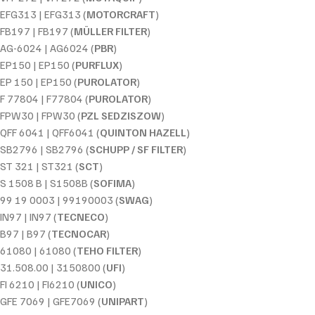
EFG313 | EFG313 (
MOTORCRAFT
)
FB197 | FB197 (
MÜLLER FILTER
)
AG-6024 | AG6024 (
PBR
)
EP150 | EP150 (
PURFLUX
)
EP 150 | EP150 (
PUROLATOR
)
F 77804 | F77804 (
PUROLATOR
)
FPW30 | FPW30 (
PZL SEDZISZOW
)
QFF 6041 | QFF6041 (
QUINTON HAZELL
)
SB2796 | SB2796 (
SCHUPP / SF FILTER
)
ST 321 | ST321 (
SCT
)
S 1508 B | S1508B (
SOFIMA
)
99 19 0003 | 99190003 (
SWAG
)
IN97 | IN97 (
TECNECO
)
B97 | B97 (
TECNOCAR
)
61080 | 61080 (
TEHO FILTER
)
31.508.00 | 3150800 (
UFI
)
FI 6210 | FI6210 (
UNICO
)
GFE 7069 | GFE7069 (
UNIPART
)