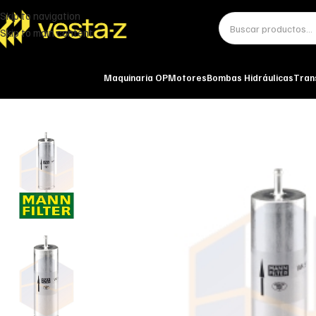
Skip to navigation
Skip to main content
Maquinaria OP
Motores
Bombas Hidráulicas
Tran
Inicio
Miscelánea - otros
Otros
FILTRO DE COMBUSTIBLE GASOLINA W