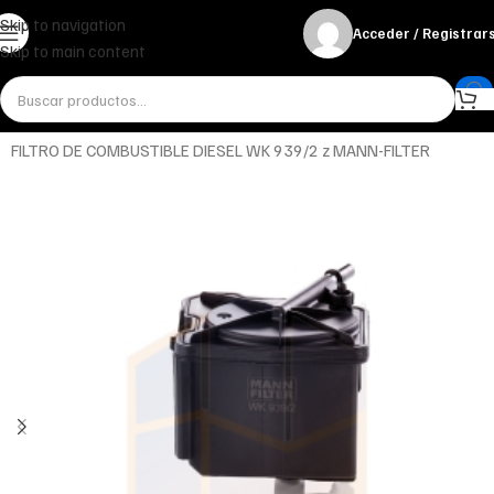
Skip to navigation
Acceder / Registrar
Skip to main content
Inicio
Miscelánea - otros
Otros
FILTRO DE COMBUSTIBLE DIESEL WK 939/2 z MANN-FILTER