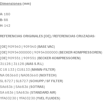
Dimensiones
(mm)
A:
180
B:
88
H:
142
REFERENCIAS ORIGINALES [OE] / REFERENCIAS CRUZADAS:
[
OE
] 909540 | 909540 (
BASE VAC
)
[
OE
] 90954000000 | 90954000000 (
BECKER-KOMPRESSOREN
)
[
OE
] 909551 | 909551 (
BECKER-KOMPRESSOREN
)
31128 | 31128 (
AIAS S.R.L
)
C 18 133 | C18133 (
MANN-FILTER
)
NA 083660 | NA083660 (
NOITECH
)
SL 8727 | SL8727 (
SCHUPP / SF FILTER
)
SA6836 | SA6836 (
SOTRAS
)
SA 6836 | SA6836 (
STANDARD AIR
)
YFA03230 | YFA03230 (
YVEL FLUIDES
)