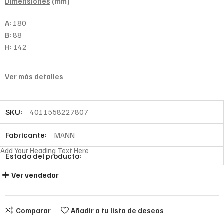
Dimensiones
(mm)
A:
180
B:
88
H:
142
Ver más detalles
SKU:
4011558227807
Fabricante:
MANN
Add Your Heading Text Here
Estado del producto:
Ver vendedor
Comparar
Añadir a tu lista de deseos