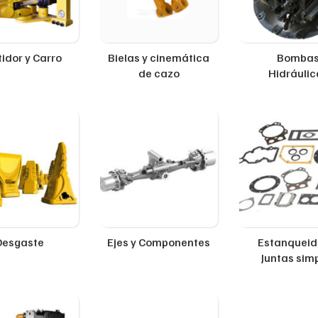
idor y Carro
Bielas y cinemática
Bomba
de cazo
Hidráulic
Desgaste
Ejes y Componentes
Estanqueid
Juntas sim