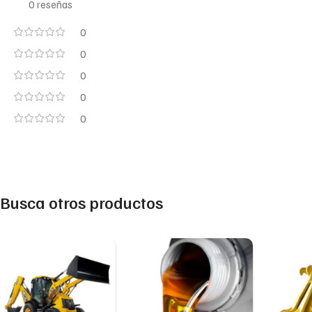
0 reseñas
0
0
0
0
0
Busca otros productos