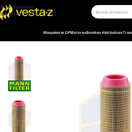
Skip to navigation
Skip to main content
Maquinaria OP
Motores
Bombas Hidráulicas
Tran
Inicio
Miscelánea - otros
Otros
FILTRO DE AIRE C 14 200/3 MANN-FILT