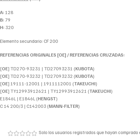
A:
128
B:
79
H:
320
Elemento secundario: CF 200
REFERENCIAS ORIGINALES [OE] / REFERENCIAS CRUZADAS:
[
OE
] TD270-93231 | TD27093231 (
KUBOTA
)
[
OE
] TD270-93232 | TD27093232 (
KUBOTA
)
[
OE
] 19111-12001 | 1911112001 (
TAKEUCHI
)
[
OE
] TY12993912621 | TY12993912621 (
TAKEUCHI
)
E1846L | E1846L (
HENGST
)
C 14 200/3 | C142003 (
MANN-FILTER
)
Solo los usuarios registrados que hayan comprado