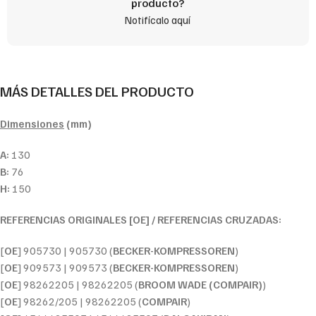
producto?
Notifícalo aquí
MÁS DETALLES DEL PRODUCTO
Dimensiones
(mm)
A:
130
B:
76
H:
150
REFERENCIAS ORIGINALES [OE] / REFERENCIAS CRUZADAS:
[
OE
] 905730 | 905730 (
BECKER-KOMPRESSOREN
)
[
OE
] 909573 | 909573 (
BECKER-KOMPRESSOREN
)
[
OE
] 98262205 | 98262205 (
BROOM WADE (COMPAIR)
)
[
OE
] 98262/205 | 98262205 (
COMPAIR
)