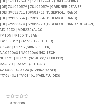
[
OE
] 1311123307 | 1311123307 (
DALGAKIRAN
)
[
OE
] ZS1060579 | ZS1060579 (
GARDNER-DENVER
)
[
OE
] 39582721 | 39582721 (
INGERSOLL-RAND
)
[
OE
] 92889534 | 92889534 (
INGERSOLL-RAND
)
[
OE
] 39588470 | 39588470 (
INGERSOLL-RAND / DOOSAN
)
MD-5232 | MD5232 (
ALCO
)
FP 155 | FP155 (
FILSAN
)
KA155-012 | KA155012 (
KELTEC
)
C 1368 | C1368 (
MANN-FILTER
)
NA 062060 | NA062060 (
NOITECH
)
SL 8421 | SL8421 (
SCHUPP / SF FILTER
)
SA6620 | SA6620 (
SOTRAS
)
SA 6620 | SA6620 (
STANDARD AIR
)
YFA01401 | YFA01401 (
YVEL FLUIDES
)
0 reseñas