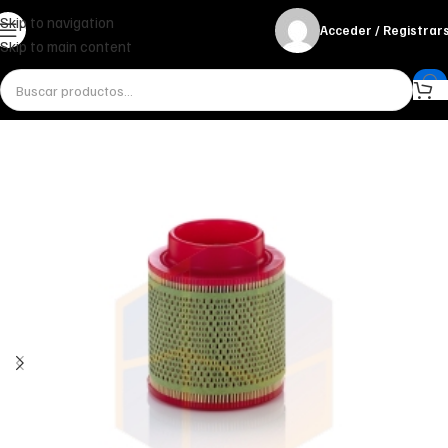
Skip to navigation
Acceder / Registrar
Skip to main content
Inicio
Miscelánea - otros
Otros
FILTRO DE AIRE C 1368 MANN-FILTER