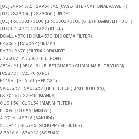
[
OE
] 299643A1 | 299643A1 (
CASE-INTERNATIONAL/CASEIH
)
[
OE
] 9839000 | 9839000 (
LINDE
)
[
OE
] 130300190100 | 130300190100 (
STEYR-DAIMLER-PUCH
)
[
OE
] 171327 | 171327 (
STILL
)
DGM/L 4570 | DGML4570 (
DIGOEMA FILTER
)
RA6067 | RA6067 (
FILMAR
)
B678 | B678 (
FILTRAK BRANDT
)
AR350/7 | AR3507 (
FILTRON
)
AF26191 | AF26191 (
FLEETGUARD / CUMMINS FILTRATION
)
FC2270 | FC2270 (
GPC
)
E1696L | E1696L (
HENGST
)
SA 17257 | SA17257 (
HIFI-FILTER (Jura Filtration)
)
LX 7045 | LX7045 (
MAHLE
)
C 13 154 | C13154 (
MANN-FILTER
)
R1096 | R1096 (
MISFAT
)
A-8716 | A8716 (
SAKURA
)
SL 5946 | SL5946 (
SCHUPP / SF FILTER
)
S 7A96 A | S7A96A (
SOFIMA
)