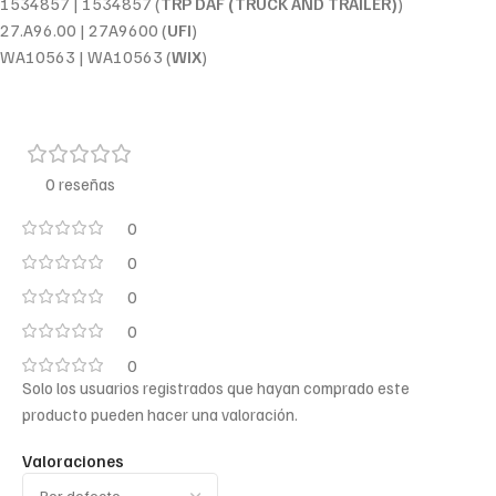
1534857 | 1534857 (
TRP DAF (TRUCK AND TRAILER)
)
27.A96.00 | 27A9600 (
UFI
)
WA10563 | WA10563 (
WIX
)
0 reseñas
0
0
0
0
0
Solo los usuarios registrados que hayan comprado este
producto pueden hacer una valoración.
Valoraciones