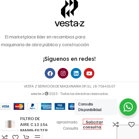
El marketplace líder en recambios para
maquinaria de obra pública y construcción
¡Síguenos en redes!
VESTA-Z SERVICIOS DE MAQUINARIA OP, S.L. | B-70640107
vesta-z
2023 - Todos los derechos reservados.
Consulta
32,44
€
Disponibilidad
Precio
FILTRO DE
Solicitar
aproximado.
AIRE C 13 154
consulta
Consulta
MANN-FILTER
disponibilidad y