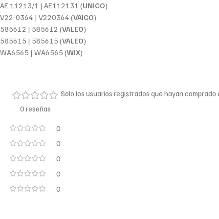
AE 11213/1 | AE112131 (
UNICO
)
V22-0364 | V220364 (
VAICO
)
585612 | 585612 (
VALEO
)
585615 | 585615 (
VALEO
)
WA6565 | WA6565 (
WIX
)
Solo los usuarios registrados que hayan comprado
0 reseñas
0
0
0
0
0