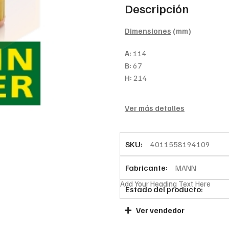
Descripción
Dimensiones
(mm)
A:
114
B:
67
H:
214
Ver más detalles
SKU:
4011558194109
Fabricante:
MANN
Add Your Heading Text Here
Estado del producto:
Ver vendedor