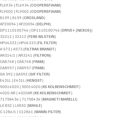
FL6934 | FL6934 (
COOPERSFIAAM
)
FL9002 | FL9002 (
COOPERSFIAAM
)
8159 | 8159 (
CROSLAND
)
AF20054 | AF20054 (
DELPHI
)
DP1110100746 | DP1110100746 (
DR!VE+ (NEXUS)
)
32212 | 32212 (
FEIBI-BILSTEIN
)
HPU4333 | HPU4333 (
FIL FILTER
)
A 573 | A573 (
FILTRAK BRANDT
)
AR314/1 | AR3141 (
FILTRON
)
CA8748 | CA8748 (
FRAM
)
CA8957 | CA8957 (
FRAM
)
GA 592 | GA592 (
GIF-FILTER
)
E431L | E431L (
HENGST
)
50014020 | 50014020 (
KS KOLBENSCHMIDT
)
4020-AR | 4020AR (
KS KOLBENSCHMIDT
)
71758436 | 71758436 (
MAGNETI MARELLI
)
LX 852 | LX852 (
MAHLE
)
C 1286/1 | C12861 (
MANN-FILTER
)