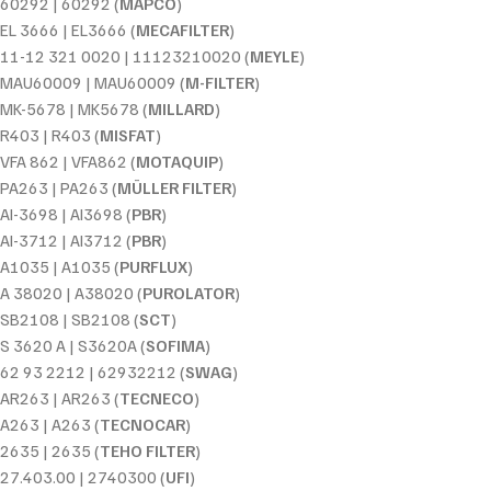
60292 | 60292 (
MAPCO
)
EL 3666 | EL3666 (
MECAFILTER
)
11-12 321 0020 | 11123210020 (
MEYLE
)
MAU60009 | MAU60009 (
M-FILTER
)
MK-5678 | MK5678 (
MILLARD
)
R403 | R403 (
MISFAT
)
VFA 862 | VFA862 (
MOTAQUIP
)
PA263 | PA263 (
MÜLLER FILTER
)
AI-3698 | AI3698 (
PBR
)
AI-3712 | AI3712 (
PBR
)
A1035 | A1035 (
PURFLUX
)
A 38020 | A38020 (
PUROLATOR
)
SB2108 | SB2108 (
SCT
)
S 3620 A | S3620A (
SOFIMA
)
62 93 2212 | 62932212 (
SWAG
)
AR263 | AR263 (
TECNECO
)
A263 | A263 (
TECNOCAR
)
2635 | 2635 (
TEHO FILTER
)
27.403.00 | 2740300 (
UFI
)