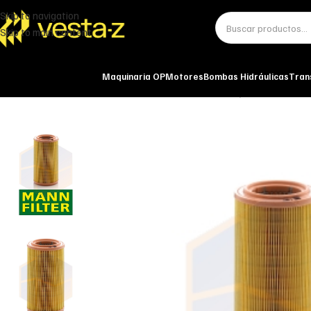
Skip to navigation
Skip to main content
Maquinaria OP
Motores
Bombas Hidráulicas
Tran
Inicio
Miscelánea - otros
Otros
FILTRO DE AIRE C 1286/1 MANN-FILTE