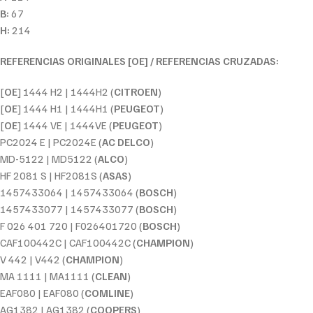
B:
67
H:
214
REFERENCIAS ORIGINALES [OE] / REFERENCIAS CRUZADAS:
[
OE
] 1444 H2 | 1444H2 (
CITROEN
)
[
OE
] 1444 H1 | 1444H1 (
PEUGEOT
)
[
OE
] 1444 VE | 1444VE (
PEUGEOT
)
PC2024 E | PC2024E (
AC DELCO
)
MD-5122 | MD5122 (
ALCO
)
HF 2081 S | HF2081S (
ASAS
)
1457433064 | 1457433064 (
BOSCH
)
1457433077 | 1457433077 (
BOSCH
)
F 026 401 720 | F026401720 (
BOSCH
)
CAF100442C | CAF100442C (
CHAMPION
)
V 442 | V442 (
CHAMPION
)
MA 1111 | MA1111 (
CLEAN
)
EAF080 | EAF080 (
COMLINE
)
AG1382 | AG1382 (
COOPERS
)