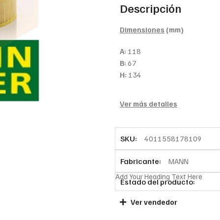
Descripción
Dimensiones
(mm)
A:
118
B:
67
H:
134
Ver más detalles
SKU:
4011558178109
Fabricante:
MANN
Add Your Heading Text Here
Estado del producto:
Ver vendedor