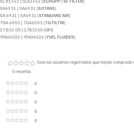
SL 81142 | SL81142 (
SCHUPP / SF FILTER
)
SA6931 | SA6931 (
SOTRAS
)
SA 6931 | SA6931 (
STANDARD AIR
)
TGA 6053 | TGA6053 (
TG FILTRI
)
27.B31.00 | 27B3100 (
UFI
)
YFA04026 | YFA04026 (
YVEL FLUIDES
)
Solo los usuarios registrados que hayan comprado
0 reseñas
0
0
0
0
0