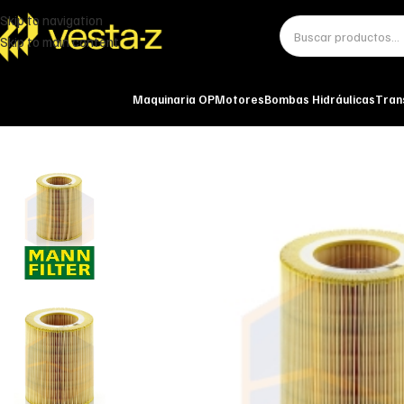
Skip to navigation
Skip to main content
Maquinaria OP
Motores
Bombas Hidráulicas
Tran
Inicio
Miscelánea - otros
Otros
FILTRO DE AIRE C 1250 MANN-FILTER