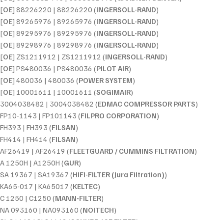
[
OE
] 88226220 | 88226220 (
INGERSOLL-RAND
)
[
OE
] 89265976 | 89265976 (
INGERSOLL-RAND
)
[
OE
] 89295976 | 89295976 (
INGERSOLL-RAND
)
[
OE
] 89298976 | 89298976 (
INGERSOLL-RAND
)
[
OE
] ZS1211912 | ZS1211912 (
INGERSOLL-RAND
)
[
OE
] PS480036 | PS480036 (
PILOT AIR
)
[
OE
] 480036 | 480036 (
POWER SYSTEM
)
[
OE
] 10001611 | 10001611 (
SOGIMAIR
)
3004038482 | 3004038482 (
EDMAC COMPRESSOR PARTS
)
FP10-1143 | FP101143 (
FILPRO CORPORATION
)
FH393 | FH393 (
FILSAN
)
FH414 | FH414 (
FILSAN
)
AF26419 | AF26419 (
FLEETGUARD / CUMMINS FILTRATION
)
A 1250H | A1250H (
GUR
)
SA 19367 | SA19367 (
HIFI-FILTER (Jura Filtration)
)
KA65-017 | KA65017 (
KELTEC
)
C 1250 | C1250 (
MANN-FILTER
)
NA 093160 | NA093160 (
NOITECH
)