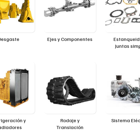
Desgaste
Ejes y Componentes
Estanqueid
Juntas sim
rigeración y
Rodaje y
Sistema Eléc
adiadores
Translación