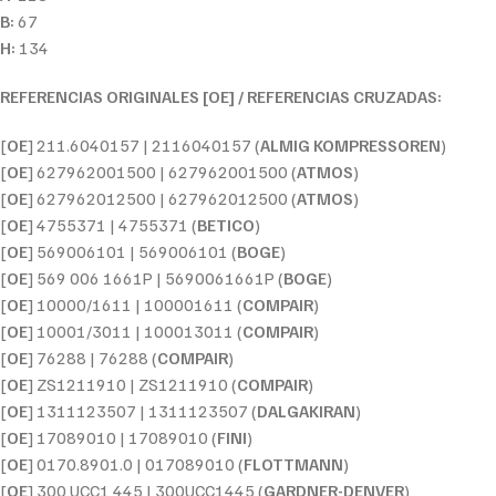
B:
67
H:
134
REFERENCIAS ORIGINALES [OE] / REFERENCIAS CRUZADAS:
[
OE
] 211.6040157 | 2116040157 (
ALMIG KOMPRESSOREN
)
[
OE
] 627962001500 | 627962001500 (
ATMOS
)
[
OE
] 627962012500 | 627962012500 (
ATMOS
)
[
OE
] 4755371 | 4755371 (
BETICO
)
[
OE
] 569006101 | 569006101 (
BOGE
)
[
OE
] 569 006 1661P | 5690061661P (
BOGE
)
[
OE
] 10000/1611 | 100001611 (
COMPAIR
)
[
OE
] 10001/3011 | 100013011 (
COMPAIR
)
[
OE
] 76288 | 76288 (
COMPAIR
)
[
OE
] ZS1211910 | ZS1211910 (
COMPAIR
)
[
OE
] 1311123507 | 1311123507 (
DALGAKIRAN
)
[
OE
] 17089010 | 17089010 (
FINI
)
[
OE
] 0170.8901.0 | 017089010 (
FLOTTMANN
)
[
OE
] 300 UCC1 445 | 300UCC1445 (
GARDNER-DENVER
)