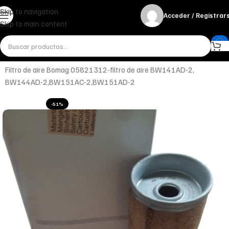
Skip to navigation
Acceder / Registrar
Skip to main content
Inicio
Filtración
Aire
Filtro de aire Bomag 05821312-filtro de aire BW141AD-2,
BW144AD-2,BW151AC-2,BW151AD-2
-51%