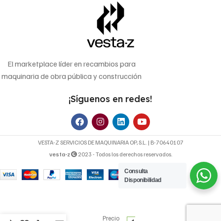
El marketplace líder en recambios para
maquinaria de obra pública y construcción
¡Síguenos en redes!
VESTA-Z SERVICIOS DE MAQUINARIA OP, S.L. | B-70640107
vesta-z
2023 - Todos los derechos reservados.
Consulta
Disponibilidad
Filtro de aire
41,23
€
Bomag
20,00
€
05821312-filtro
Precio
de aire