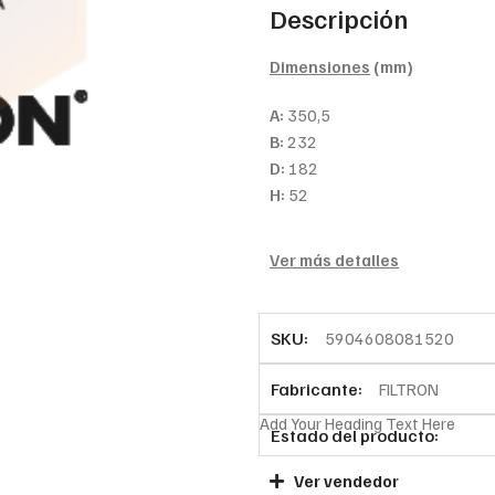
Descripción
Dimensiones
(mm)
A:
350,5
B:
232
D:
182
H:
52
Ver más detalles
SKU:
5904608081520
Fabricante:
FILTRON
Add Your Heading Text Here
Estado del producto:
Ver vendedor