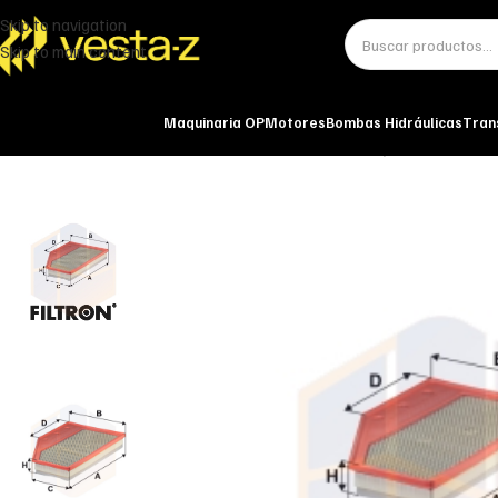
Skip to navigation
Skip to main content
Maquinaria OP
Motores
Bombas Hidráulicas
Tran
Inicio
Miscelánea - otros
Otros
FILTRO DE AIRE AP 152/7 FILTRON