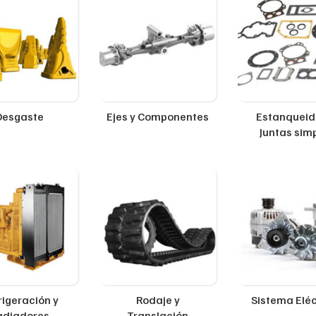
Desgaste
Ejes y Componentes
Estanqueid
Juntas sim
rigeración y
Rodaje y
Sistema Eléc
adiadores
Translación