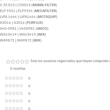
C 35 015 | C35015 (
MANN-FILTER
)
ELP 9551 | ELP9551 (
MECAFILTER
)
LVFA 1664 | LVFA1664 (
MOTAQUIP
)
A3016 | A3016 (
PURFLUX
)
V40-0981 | V400981 (
VAICO
)
WA10419 | WA10419 (
WIX
)
WA9872 | WA9872 (
WIX
)
Solo los usuarios registrados que hayan comprado
0 reseñas
0
0
0
0
0