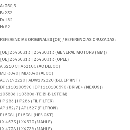
A:
350,5
B:
232
D:
182
H:
52
REFERENCIAS ORIGINALES [OE] / REFERENCIAS CRUZADAS:
[
OE
] 23430313 | 23430313 (
GENERAL MOTORS (GM)
)
[
OE
] 23430313 | 23430313 (
OPEL
)
A 3210 C | A3210C (
AC DELCO
)
MD-3040 | MD3040 (
ALCO
)
ADW192220 | ADW192220 (
BLUEPRINT
)
DP1110100590 | DP1110100590 (
DR!VE+ (NEXUS)
)
103806 | 103806 (
FEIBI-BILSTEIN
)
HP 286 | HP286 (
FIL FILTER
)
AP 152/7 | AP1527 (
FILTRON
)
E1538L | E1538L (
HENGST
)
LX 4573 | LX4573 (
MAHLE
)
LX 4738 | LX4738 (
MAHLE
)