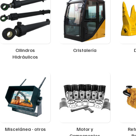
Cilindros
Cristalería
Hidráulicos
Miscelánea - otros
Motor y
Ref
Componentes
R