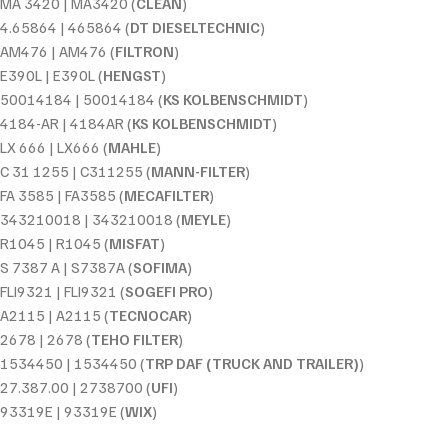
MA 3420 | MA3420 (
CLEAN
)
4.65864 | 465864 (
DT DIESELTECHNIC
)
AM476 | AM476 (
FILTRON
)
E390L | E390L (
HENGST
)
50014184 | 50014184 (
KS KOLBENSCHMIDT
)
4184-AR | 4184AR (
KS KOLBENSCHMIDT
)
LX 666 | LX666 (
MAHLE
)
C 31 1255 | C311255 (
MANN-FILTER
)
FA 3585 | FA3585 (
MECAFILTER
)
343210018 | 343210018 (
MEYLE
)
R1045 | R1045 (
MISFAT
)
S 7387 A | S7387A (
SOFIMA
)
FLI9321 | FLI9321 (
SOGEFI PRO
)
A2115 | A2115 (
TECNOCAR
)
2678 | 2678 (
TEHO FILTER
)
1534450 | 1534450 (
TRP DAF (TRUCK AND TRAILER)
)
27.387.00 | 2738700 (
UFI
)
93319E | 93319E (
WIX
)