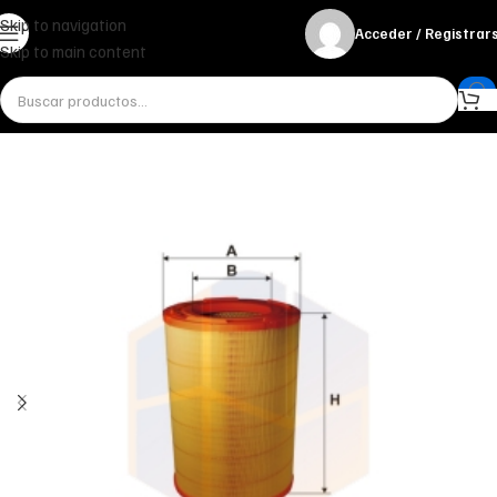
Skip to navigation
Acceder / Registrar
Skip to main content
Inicio
Miscelánea - otros
Otros
FILTRO DE AIRE AM 476 FILTRON