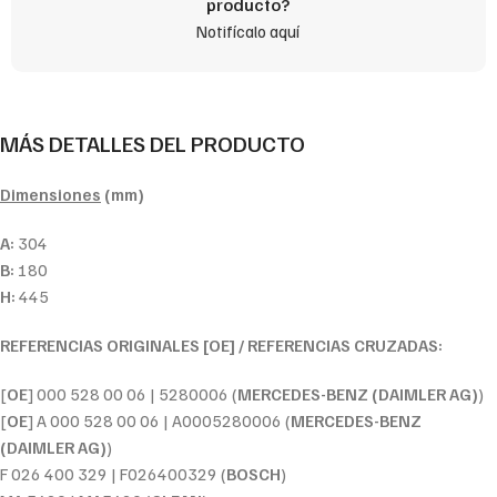
producto?
Notifícalo aquí
MÁS DETALLES DEL PRODUCTO
Dimensiones
(mm)
A:
304
B:
180
H:
445
REFERENCIAS ORIGINALES [OE] / REFERENCIAS CRUZADAS:
[
OE
] 000 528 00 06 | 5280006 (
MERCEDES-BENZ (DAIMLER AG)
)
[
OE
] A 000 528 00 06 | A0005280006 (
MERCEDES-BENZ
(DAIMLER AG)
)
F 026 400 329 | F026400329 (
BOSCH
)