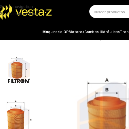
Skip to navigation
Skip to main content
Maquinaria OP
Motores
Bombas Hidráulicas
Tran
Inicio
Miscelánea - otros
Otros
FILTRO DE AIRE AM 446/6 FILTRON