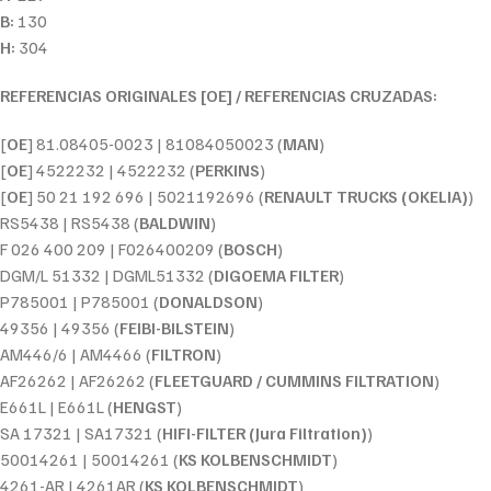
B:
130
H:
304
REFERENCIAS ORIGINALES [OE] / REFERENCIAS CRUZADAS:
[
OE
] 81.08405-0023 | 81084050023 (
MAN
)
[
OE
] 4522232 | 4522232 (
PERKINS
)
[
OE
] 50 21 192 696 | 5021192696 (
RENAULT TRUCKS (OKELIA)
)
RS5438 | RS5438 (
BALDWIN
)
F 026 400 209 | F026400209 (
BOSCH
)
DGM/L 51332 | DGML51332 (
DIGOEMA FILTER
)
P785001 | P785001 (
DONALDSON
)
49356 | 49356 (
FEIBI-BILSTEIN
)
AM446/6 | AM4466 (
FILTRON
)
AF26262 | AF26262 (
FLEETGUARD / CUMMINS FILTRATION
)
E661L | E661L (
HENGST
)
SA 17321 | SA17321 (
HIFI-FILTER (Jura Filtration)
)
50014261 | 50014261 (
KS KOLBENSCHMIDT
)
4261-AR | 4261AR (
KS KOLBENSCHMIDT
)