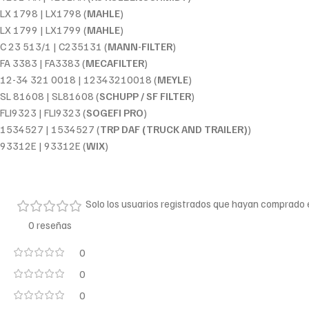
LX 1798 | LX1798 (
MAHLE
)
LX 1799 | LX1799 (
MAHLE
)
C 23 513/1 | C235131 (
MANN-FILTER
)
FA 3383 | FA3383 (
MECAFILTER
)
12-34 321 0018 | 12343210018 (
MEYLE
)
SL 81608 | SL81608 (
SCHUPP / SF FILTER
)
FLI9323 | FLI9323 (
SOGEFI PRO
)
1534527 | 1534527 (
TRP DAF (TRUCK AND TRAILER)
)
93312E | 93312E (
WIX
)
Solo los usuarios registrados que hayan comprado
0 reseñas
0
0
0