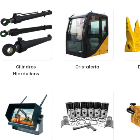
Cilindros
Cristalería
Hidráulicos