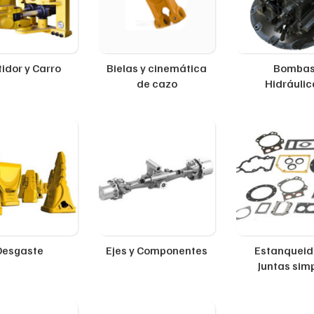
idor y Carro
Bielas y cinemática
Bomba
de cazo
Hidráulic
Desgaste
Ejes y Componentes
Estanqueid
Juntas sim