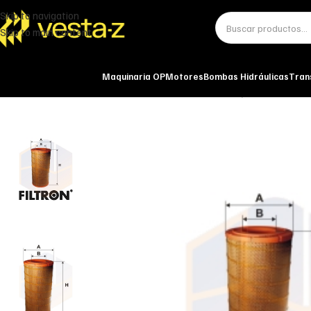
Skip to navigation
Skip to main content
Maquinaria OP
Motores
Bombas Hidráulicas
Tran
Inicio
Miscelánea - otros
Otros
FILTRO DE AIRE AM 446/1 FILTRON