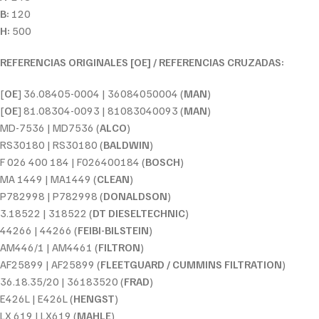
B:
120
H:
500
REFERENCIAS ORIGINALES [OE] / REFERENCIAS CRUZADAS:
[
OE
] 36.08405-0004 | 36084050004 (
MAN
)
[
OE
] 81.08304-0093 | 81083040093 (
MAN
)
MD-7536 | MD7536 (
ALCO
)
RS30180 | RS30180 (
BALDWIN
)
F 026 400 184 | F026400184 (
BOSCH
)
MA 1449 | MA1449 (
CLEAN
)
P782998 | P782998 (
DONALDSON
)
3.18522 | 318522 (
DT DIESELTECHNIC
)
44266 | 44266 (
FEIBI-BILSTEIN
)
AM446/1 | AM4461 (
FILTRON
)
AF25899 | AF25899 (
FLEETGUARD / CUMMINS FILTRATION
)
36.18.35/20 | 36183520 (
FRAD
)
E426L | E426L (
HENGST
)
LX 619 | LX619 (
MAHLE
)