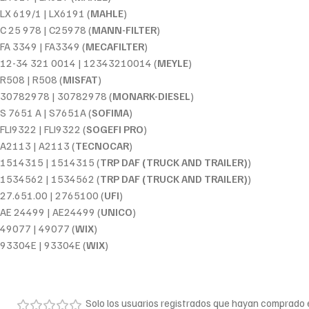
LX 619/1 | LX6191 (
MAHLE
)
C 25 978 | C25978 (
MANN-FILTER
)
FA 3349 | FA3349 (
MECAFILTER
)
12-34 321 0014 | 12343210014 (
MEYLE
)
R508 | R508 (
MISFAT
)
30782978 | 30782978 (
MONARK-DIESEL
)
S 7651 A | S7651A (
SOFIMA
)
FLI9322 | FLI9322 (
SOGEFI PRO
)
A2113 | A2113 (
TECNOCAR
)
1514315 | 1514315 (
TRP DAF (TRUCK AND TRAILER)
)
1534562 | 1534562 (
TRP DAF (TRUCK AND TRAILER)
)
27.651.00 | 2765100 (
UFI
)
AE 24499 | AE24499 (
UNICO
)
49077 | 49077 (
WIX
)
93304E | 93304E (
WIX
)
Solo los usuarios registrados que hayan comprado