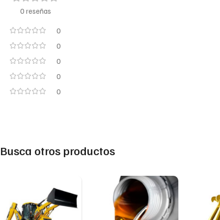
0 reseñas
0
0
0
0
0
Busca otros productos