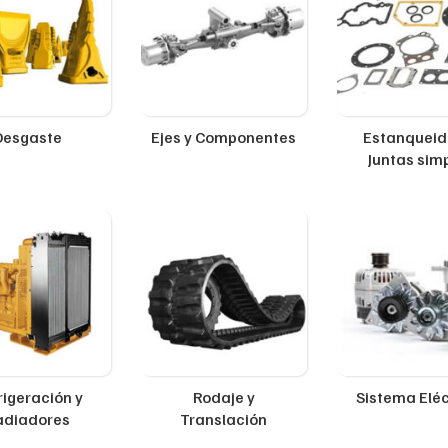
Desgaste
Ejes y Componentes
Estanqueid
Juntas sim
rigeración y
Rodaje y
Sistema Eléc
adiadores
Translación