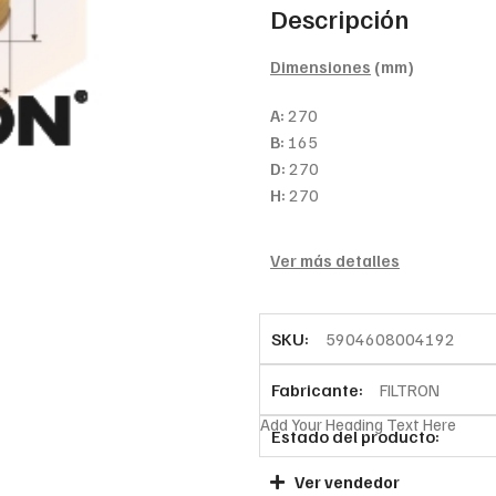
Descripción
Dimensiones
(mm)
A:
270
B:
165
D:
270
H:
270
Ver más detalles
SKU:
5904608004192
Fabricante:
FILTRON
Add Your Heading Text Here
Estado del producto:
Ver vendedor