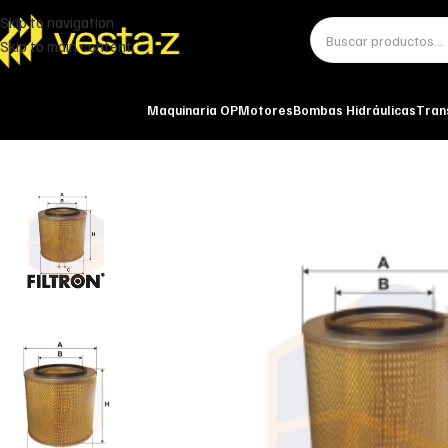
Skip to navigation
Skip to main content
Maquinaria OP
Motores
Bombas Hidráulicas
Tran
Inicio
Miscelánea - otros
Otros
FILTRO DE AIRE AM 419 FILTRON