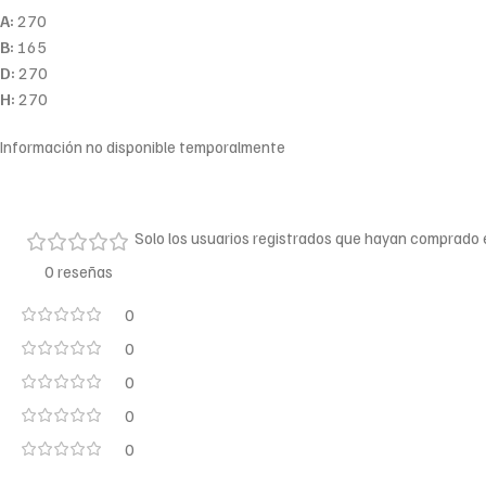
A:
270
B:
165
D:
270
H:
270
Información no disponible temporalmente
Solo los usuarios registrados que hayan comprado
0 reseñas
0
0
0
0
0