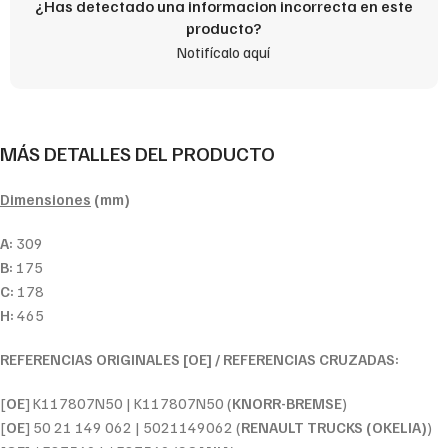
¿Has detectado una informacion incorrecta en este
producto?
Notifícalo aquí
MÁS DETALLES DEL PRODUCTO
Dimensiones
(mm)
A:
309
B:
175
C:
178
H:
465
REFERENCIAS ORIGINALES [OE] / REFERENCIAS CRUZADAS:
[
OE
] K117807N50 | K117807N50 (
KNORR-BREMSE
)
[
OE
] 50 21 149 062 | 5021149062 (
RENAULT TRUCKS (OKELIA)
)