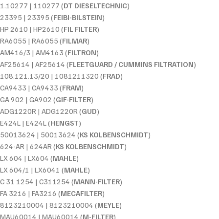
1.10277 | 110277 (
DT DIESELTECHNIC
)
23395 | 23395 (
FEIBI-BILSTEIN
)
HP 2610 | HP2610 (
FIL FILTER
)
RA6055 | RA6055 (
FILMAR
)
AM416/3 | AM4163 (
FILTRON
)
AF25614 | AF25614 (
FLEETGUARD / CUMMINS FILTRATION
)
108.121.13/20 | 1081211320 (
FRAD
)
CA9433 | CA9433 (
FRAM
)
GA 902 | GA902 (
GIF-FILTER
)
ADG1220R | ADG1220R (
GUD
)
E424L | E424L (
HENGST
)
50013624 | 50013624 (
KS KOLBENSCHMIDT
)
624-AR | 624AR (
KS KOLBENSCHMIDT
)
LX 604 | LX604 (
MAHLE
)
LX 604/1 | LX6041 (
MAHLE
)
C 31 1254 | C311254 (
MANN-FILTER
)
FA 3216 | FA3216 (
MECAFILTER
)
8123210004 | 8123210004 (
MEYLE
)
MAU60014 | MAU60014 (
M-FILTER
)