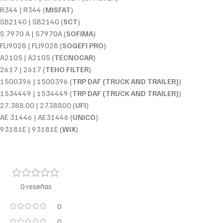
R344 | R344 (
MISFAT
)
SB2140 | SB2140 (
SCT
)
S 7970 A | S7970A (
SOFIMA
)
FLI9028 | FLI9028 (
SOGEFI PRO
)
A2105 | A2105 (
TECNOCAR
)
2617 | 2617 (
TEHO FILTER
)
1500396 | 1500396 (
TRP DAF (TRUCK AND TRAILER)
)
1534449 | 1534449 (
TRP DAF (TRUCK AND TRAILER)
)
27.388.00 | 2738800 (
UFI
)
AE 31446 | AE31446 (
UNICO
)
93181E | 93181E (
WIX
)
0 reseñas
0
0