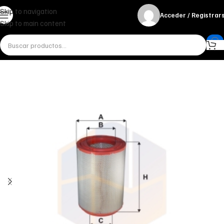
Skip to navigation
Acceder / Registrar
Skip to main content
Inicio
Miscelánea - otros
Otros
FILTRO DE AIRE AM 416/3 FILTRON