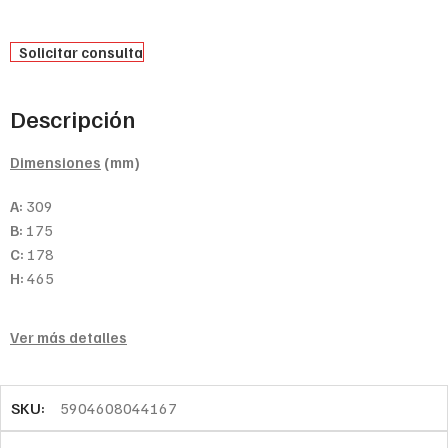
Solicitar consulta
Descripción
Dimensiones
(mm)
A:
309
B:
175
C:
178
H:
465
Ver más detalles
SKU:
5904608044167