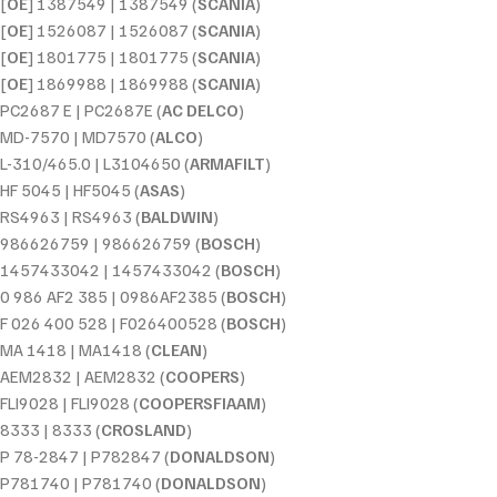
[
OE
] 1387549 | 1387549 (
SCANIA
)
[
OE
] 1526087 | 1526087 (
SCANIA
)
[
OE
] 1801775 | 1801775 (
SCANIA
)
[
OE
] 1869988 | 1869988 (
SCANIA
)
PC2687 E | PC2687E (
AC DELCO
)
MD-7570 | MD7570 (
ALCO
)
L-310/465.0 | L3104650 (
ARMAFILT
)
HF 5045 | HF5045 (
ASAS
)
RS4963 | RS4963 (
BALDWIN
)
986626759 | 986626759 (
BOSCH
)
1457433042 | 1457433042 (
BOSCH
)
0 986 AF2 385 | 0986AF2385 (
BOSCH
)
F 026 400 528 | F026400528 (
BOSCH
)
MA 1418 | MA1418 (
CLEAN
)
AEM2832 | AEM2832 (
COOPERS
)
FLI9028 | FLI9028 (
COOPERSFIAAM
)
8333 | 8333 (
CROSLAND
)
P 78-2847 | P782847 (
DONALDSON
)
P781740 | P781740 (
DONALDSON
)