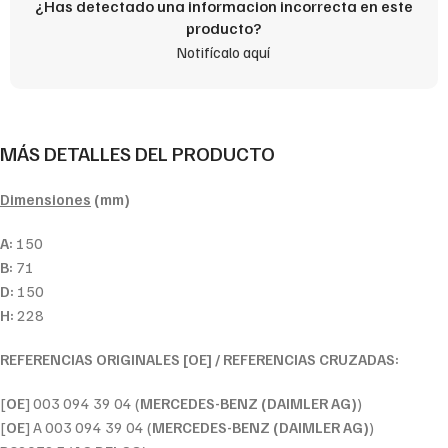
¿Has detectado una informacion incorrecta en este
producto?
Notifícalo aquí
MÁS DETALLES DEL PRODUCTO
Dimensiones
(mm)
A:
150
B:
71
D:
150
H:
228
REFERENCIAS ORIGINALES [OE] / REFERENCIAS CRUZADAS:
[
OE
] 003 094 39 04 (
MERCEDES-BENZ (DAIMLER AG)
)
[
OE
] A 003 094 39 04 (
MERCEDES-BENZ (DAIMLER AG)
)