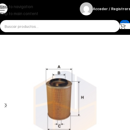
Skip to navigation
Acceder / Registrar
Skip to main content
Inicio
Miscelánea - otros
Otros
FILTRO DE AIRE AM 407 FILTRON