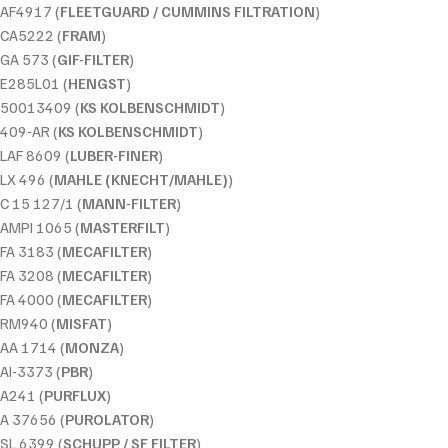
AF4917 (
FLEETGUARD / CUMMINS FILTRATION
)
CA5222 (
FRAM
)
GA 573 (
GIF-FILTER
)
E285L01 (
HENGST
)
50013409 (
KS KOLBENSCHMIDT
)
409-AR (
KS KOLBENSCHMIDT
)
LAF 8609 (
LUBER-FINER
)
LX 496 (
MAHLE (KNECHT/MAHLE)
)
C 15 127/1 (
MANN-FILTER
)
AMPI 1065 (
MASTERFILT
)
FA 3183 (
MECAFILTER
)
FA 3208 (
MECAFILTER
)
FA 4000 (
MECAFILTER
)
RM940 (
MISFAT
)
AA 1714 (
MONZA
)
AI-3373 (
PBR
)
A241 (
PURFLUX
)
A 37656 (
PUROLATOR
)
SL 6399 (
SCHUPP / SF FILTER
)