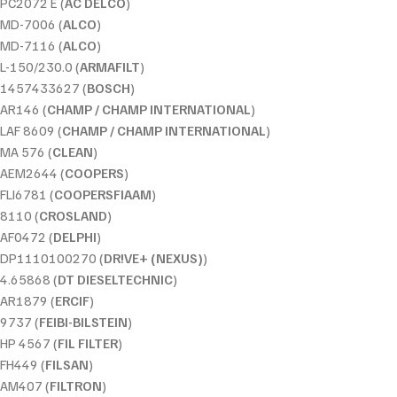
PC2072 E (
AC DELCO
)
MD-7006 (
ALCO
)
MD-7116 (
ALCO
)
L-150/230.0 (
ARMAFILT
)
1457433627 (
BOSCH
)
AR146 (
CHAMP / CHAMP INTERNATIONAL
)
LAF 8609 (
CHAMP / CHAMP INTERNATIONAL
)
MA 576 (
CLEAN
)
AEM2644 (
COOPERS
)
FLI6781 (
COOPERSFIAAM
)
8110 (
CROSLAND
)
AF0472 (
DELPHI
)
DP1110100270 (
DR!VE+ (NEXUS)
)
4.65868 (
DT DIESELTECHNIC
)
AR1879 (
ERCIF
)
9737 (
FEIBI-BILSTEIN
)
HP 4567 (
FIL FILTER
)
FH449 (
FILSAN
)
AM407 (
FILTRON
)