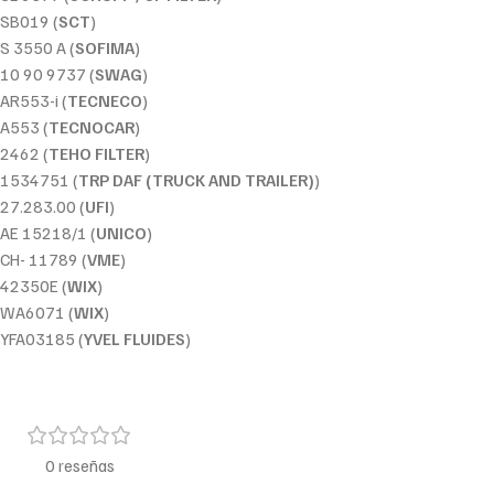
SB019 (
SCT
)
S 3550 A (
SOFIMA
)
10 90 9737 (
SWAG
)
AR553-i (
TECNECO
)
A553 (
TECNOCAR
)
2462 (
TEHO FILTER
)
1534751 (
TRP DAF (TRUCK AND TRAILER)
)
27.283.00 (
UFI
)
AE 15218/1 (
UNICO
)
CH- 11789 (
VME
)
42350E (
WIX
)
WA6071 (
WIX
)
YFA03185 (
YVEL FLUIDES
)
0 reseñas