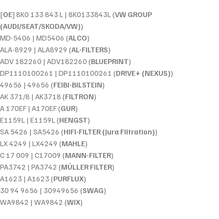
[
OE
] 8K0 133 843 L | 8K0133843L (
VW GROUP
(AUDI/SEAT/SKODA/VW)
)
MD-5406 | MD5406 (
ALCO
)
ALA-8929 | ALA8929 (
AL-FILTERS
)
ADV 182260 | ADV182260 (
BLUEPRINT
)
DP1110100261 | DP1110100261 (
DR!VE+ (NEXUS)
)
49656 | 49656 (
FEIBI-BILSTEIN
)
AK 371/8 | AK3718 (
FILTRON
)
A 170EF | A170EF (
GUR
)
E1159L | E1159L (
HENGST
)
SA 5426 | SA5426 (
HIFI-FILTER (Jura Filtration)
)
LX 4249 | LX4249 (
MAHLE
)
C 17 009 | C17009 (
MANN-FILTER
)
PA3742 | PA3742 (
MÜLLER FILTER
)
A1623 | A1623 (
PURFLUX
)
30 94 9656 | 30949656 (
SWAG
)
WA9842 | WA9842 (
WIX
)