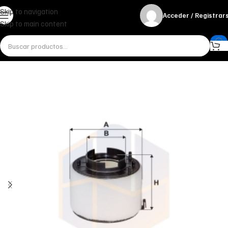
Skip to navigation
Acceder / Registrar
Skip to main content
Inicio
Miscelánea - otros
Otros
FILTRO DE AIRE AK 371/8 FILTRON