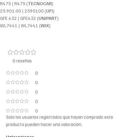
R475 | R475 (
TECNOCAR
)
25.901.00 | 2590100 (
UFI
)
GFE 632 | GFE632 (
UNIPART
)
WL7441 | WL7441 (
WIX
)
0 reseñas
0
0
0
0
0
Solo los usuarios registrados que hayan comprado este
producto pueden hacer una valoración.