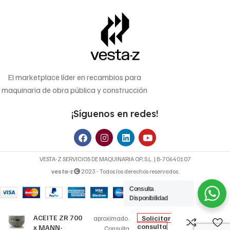
El marketplace líder en recambios para
maquinaria de obra pública y construcción
¡Síguenos en redes!
VESTA-Z SERVICIOS DE MAQUINARIA OP, S.L. | B-70640107
vesta-z
2023 - Todos los derechos reservados.
Consulta
28,18
€
Disponibilidad
FILTRO DE
Precio
ACEITE ZR 700
Solicitar
aproximado.
consulta
x MANN-
Consulta