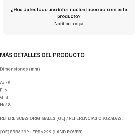
¿Has detectado una informacion incorrecta en este
producto?
Notifícalo aquí
MÁS DETALLES DEL PRODUCTO
Dimensiones
(mm)
A:
78
F:
6
G:
8
H:
68
REFERENCIAS ORIGINALES [OE] / REFERENCIAS CRUZADAS:
[
OE
] ERR6299 | ERR6299 (
LAND ROVER
)