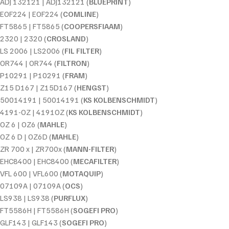
ADJ 132121 | ADJ132121 (
BLUEPRINT
)
EOF224 | EOF224 (
COMLINE
)
FT5865 | FT5865 (
COOPERSFIAAM
)
2320 | 2320 (
CROSLAND
)
LS 2006 | LS2006 (
FIL FILTER
)
OR744 | OR744 (
FILTRON
)
P10291 | P10291 (
FRAM
)
Z15 D167 | Z15D167 (
HENGST
)
50014191 | 50014191 (
KS KOLBENSCHMIDT
)
4191-OZ | 4191OZ (
KS KOLBENSCHMIDT
)
OZ 6 | OZ6 (
MAHLE
)
OZ 6 D | OZ6D (
MAHLE
)
ZR 700 x | ZR700x (
MANN-FILTER
)
EHC8400 | EHC8400 (
MECAFILTER
)
VFL 600 | VFL600 (
MOTAQUIP
)
07109A | 07109A (
OCS
)
LS938 | LS938 (
PURFLUX
)
FT5586H | FT5586H (
SOGEFI PRO
)
GLF143 | GLF143 (
SOGEFI PRO
)