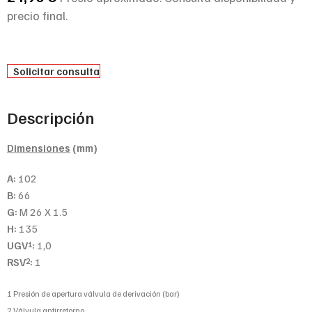
precio final.
Solicitar consulta
Descripción
Dimensiones
(mm)
A:
102
B:
66
G:
M 26 X 1.5
H:
135
UGV
:
1,0
1
RSV
:
1
2
1 Presión de apertura válvula de derivación (bar)
2 Válvula antirretorno