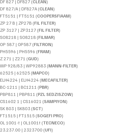
DF 827 | DF827 (
CLEAN
)
DF 827/A | DF827A (
CLEAN
)
FT5151 | FT5151 (
COOPERSFIAAM
)
ZP 27 B | ZP27B (
FIL FILTER
)
ZP 3127 | ZP3127 (
FIL FILTER
)
SO8218 | SO8218 (
FILMAR
)
OP 587 | OP587 (
FILTRON
)
PH5596 | PH5596 (
FRAM
)
Z 271 | Z271 (
GUD
)
WP 928/83 | WP92883 (
MANN-FILTER
)
62525 | 62525 (
MAPCO
)
ELH4224 | ELH4224 (
MECAFILTER
)
BC-1211 | BC1211 (
PBR
)
PBP811 | PBP811 (
PZL SEDZISZOW
)
CS1602 1 | CS16021 (
SAMPIYON
)
SK 803 | SK803 (
SCT
)
FT1515 | FT1515 (
SOGEFI PRO
)
OL 1001-t | OL1001t (
TECNECO
)
23.237.00 | 2323700 (
UFI
)