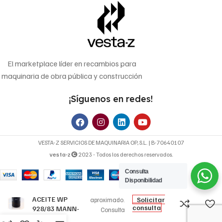
El marketplace líder en recambios para
maquinaria de obra pública y construcción
¡Síguenos en redes!
VESTA-Z SERVICIOS DE MAQUINARIA OP, S.L. | B-70640107
vesta-z
2023 - Todos los derechos reservados.
Consulta
24,90
€
Disponibilidad
FILTRO DE
Precio
ACEITE WP
Solicitar
aproximado.
consulta
928/83 MANN-
Consulta
FILTER
disponibilidad