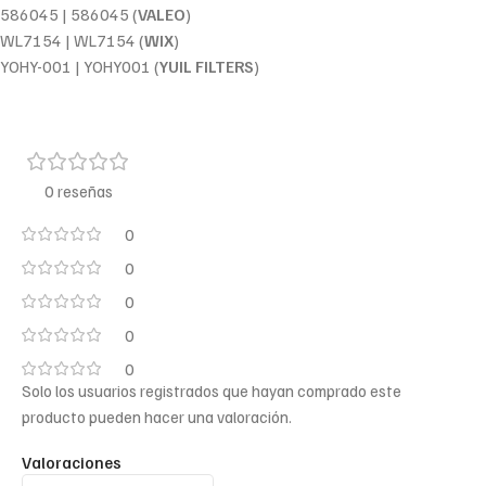
586045 | 586045 (
VALEO
)
WL7154 | WL7154 (
WIX
)
YOHY-001 | YOHY001 (
YUIL FILTERS
)
0 reseñas
0
0
0
0
0
Solo los usuarios registrados que hayan comprado este
producto pueden hacer una valoración.
Valoraciones