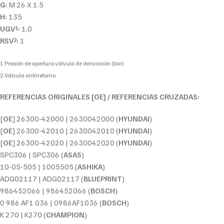
G:
M 26 X 1.5
H:
135
UGV
:
1,0
1
RSV
:
1
2
1 Presión de apertura válvula de derivación (bar)
2 Válvula antirretorno
REFERENCIAS ORIGINALES [OE] / REFERENCIAS CRUZADAS:
[
OE
] 26300-42000 | 2630042000 (
HYUNDAI
)
[
OE
] 26300-42010 | 2630042010 (
HYUNDAI
)
[
OE
] 26300-42020 | 2630042020 (
HYUNDAI
)
SPC306 | SPC306 (
ASAS
)
10-05-505 | 1005505 (
ASHIKA
)
ADG02117 | ADG02117 (
BLUEPRINT
)
986452066 | 986452066 (
BOSCH
)
0 986 AF1 036 | 0986AF1036 (
BOSCH
)
K 270 | K270 (
CHAMPION
)